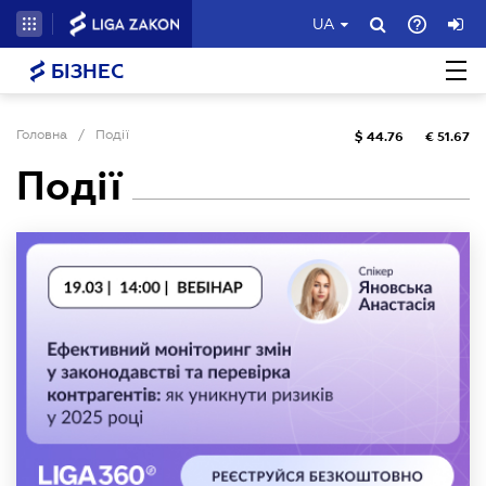
UA
БІЗНЕС
Головна
/
Події
$
44.76
€
51.67
Події