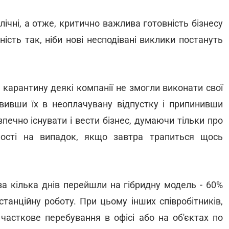
чні, а отже, критично важлива готовність бізнесу
ість так, ніби нові несподівані виклики постануть
карантину деякі компанії не змогли виконати свої
авивши їх в неоплачувану відпустку і припинивши
печно існувати і вести бізнес, думаючи тільки про
ності на випадок, якщо завтра трапиться щось
за кілька днів перейшли на гібридну модель - 60%
станційну роботу. При цьому інших співробітників,
 часткове перебування в офісі або на об'єктах по