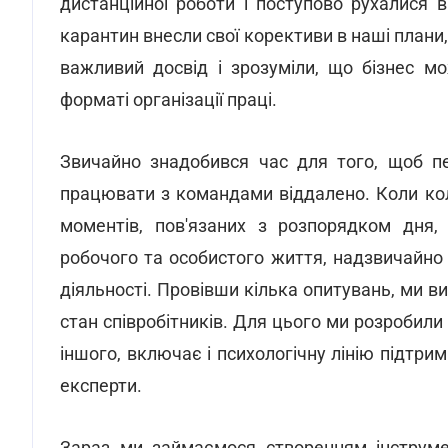
дистанційної роботи і поступово рухалися 
карантин внесли свої корективи в наші план
важливий досвід і зрозуміли, що бізнес м
форматі організації праці.
Звичайно знадобився час для того, щоб п
працювати з командами віддалено. Коли кол
моментів, пов'язаних з розпорядком дня, 
робочого та особистого життя, надзвичайно 
діяльності. Провівши кілька опитувань, ми в
стан співробітників. Для цього ми розробили
іншого, включає і психологічну лінію підтр
експерти.
Зараз ми займаємося створенням інструмен