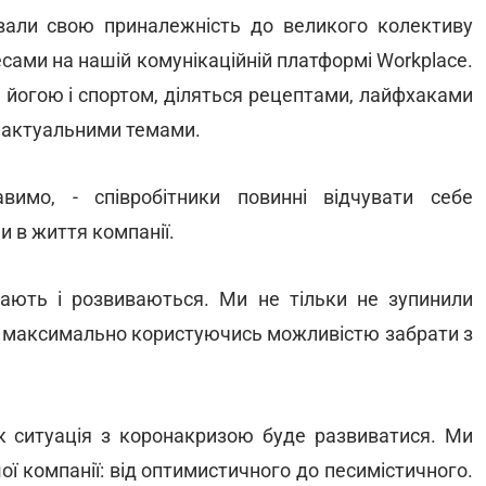
ували свою приналежність до великого колективу
ресами на нашій комунікаційній платформі Workplace.
 йогою і спортом, діляться рецептами, лайфхаками
и актуальними темами.
имо, - співробітники повинні відчувати себе
 в життя компанії.
вають і розвиваються. Ми не тільки не зупинили
ій, максимально користуючись можливістю забрати з
 ситуація з коронакризою буде развиватися. Ми
ї компанії: від оптимистичного до песимістичного.