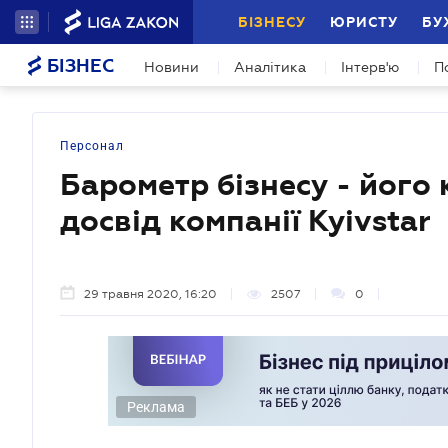
БІЗНЕСУ
ЮРИСТУ
БУ
БІЗНЕС
Новини
Аналітика
Інтерв'ю
П
Персонал
Барометр бізнесу - його
досвід компанії Kyivstar
29 травня 2020, 16:20
2507
0
Реклама