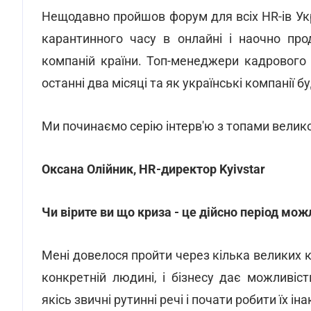
Нещодавно пройшов форум для всіх HR-ів Ук
карантинного часу в онлайні і наочно про
компаній країни. Топ-менеджери кадрового
останні два місяці та як українські компанії б
Ми починаємо серію інтерв'ю з топами великог
Оксана Олійник, HR-директор Kyivstar
Чи вірите ви що криза - це дійсно період мож
Мені довелося пройти через кілька великих к
конкретній людині, і бізнесу дає можливіс
якісь звичні рутинні речі і почати робити їх ін