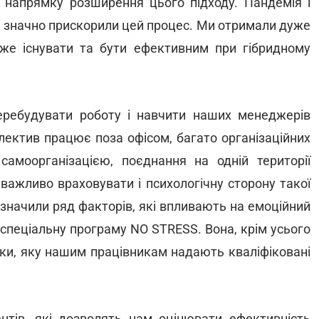
в напрямку розширення цього підходу. Пандемія і
и, значно прискорили цей процес. Ми отримали дуже
оже існувати та бути ефективним при гібридному
еребудувати роботу і навчити наших менеджерів
ектив працює поза офісом, багато організаційних
самоорганізацією, поєднання на одній території
важливо враховувати і психологічну сторону такої
изначили ряд факторів, які впливають на емоційний
 спеціальну програму NO STRESS. Вона, крім усього
имки, яку нашим працівникам надають кваліфіковані
тів, які дозволять нам оцінювати ефективність