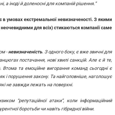
, а іноді й доленосні для компаній рішення.”
ює в умовах екстремальної невизначеності. З якими
неочевидними для всіх) стикаються компанії саме
ом -
невизначеність
. З одного боку, є вже звичні для
анцюгах постачання, нові хвилі санкцій. Але є й те,
. Втома та емоційне вигорання команд сьогодні є
к і порушення закону. Та найголовніше, наголошує
 які не завжди лежать на поверхні.
зиком “репутаційної атаки”, коли інформаційний
рентної боротьби чи навіть гібридної війни.