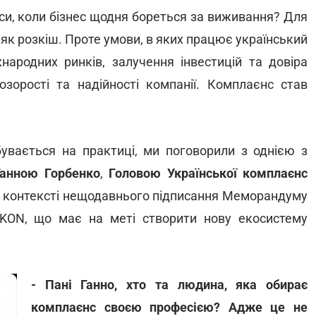
си, коли бізнес щодня бореться за виживання? Для
 як розкіш. Проте умови, в яких працює український
народних ринків, залучення інвестицій та довіра
озорості та надійності компанії. Комплаєнс став
бувається на практиці, ми поговорили з однією з
Ганною Горбенко
,
Головою Української комплаєнс
в контексті нещодавнього підписання Меморандуму
KON, що має на меті створити нову екосистему
- Пані Ганно, хто та людина, яка обирає
комплаєнс своєю професією? Адже це не