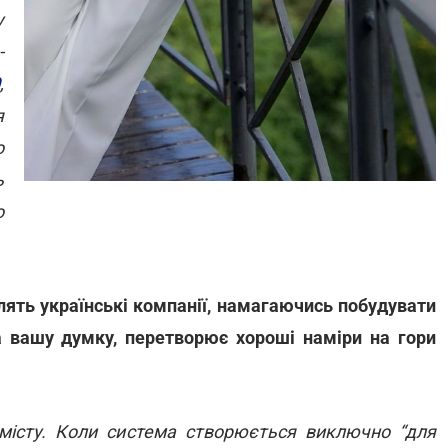
у
-
0
,
я
о
ь
о
блять українські компанії, намагаючись побудувати
 вашу думку, перетворює хороші наміри на гори
місту. Коли система створюється виключно “для