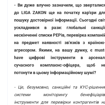
- Ви дуже влучно зазначили, що зверталис
до LIGA ZAKON ще на початку кар'єри дл
пошуку достовірної інформації. Сьогодні сві
ускладнився в рази: глобальні санкції
нескінченні списки РЕРів, перевірка компані
на предмет наявності зв'язків з країною
агресором. Якими, на вашу думку, є must
have цифрові інструменти в арсенал
сучасного комплаєнс-офіцера, щоб н
потонути в цьому інформаційному шумі?
- Це, безумовно, санкційні та KYC-рішення
системи моніторингу бенефіціарів
інструменти для перевірки контрагентів н