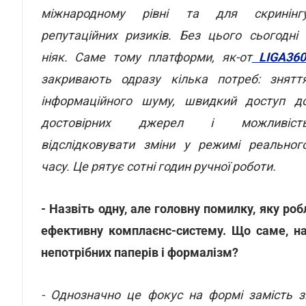
міжнародному рівні та для скринінг
репутаційних ризиків. Без цього сьогодні 
ніяк. Саме тому платформи, як-от
LIGA36
закривають одразу кілька потреб: знятт
інформаційного шуму, швидкий доступ д
достовірних джерел і можливіст
відслідковувати зміни у режимі реальног
часу. Це рятує сотні годин ручної роботи.
- Назвіть одну, але головну помилку, яку ро
ефективну комплаєнс-систему. Що саме, на
непотрібних паперів і формалізм?
- Однозначно це фокус на формі замість з