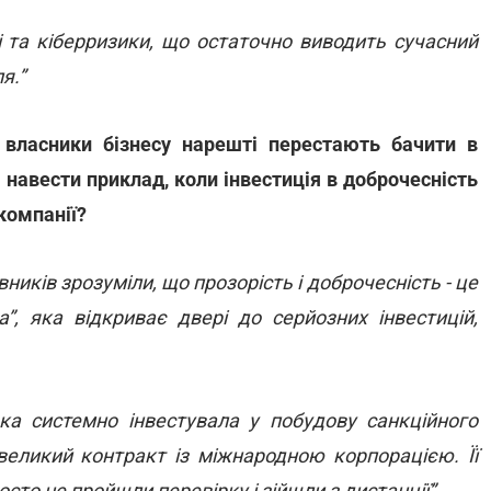
 та кіберризики, що остаточно виводить сучасний
я.”
 власники бізнесу нарешті перестають бачити в
навести приклад, коли інвестиція в доброчесність
компанії?
вників зрозуміли, що прозорість і доброчесність - це
”, яка відкриває двері до серйозних інвестицій,
яка системно інвестувала у побудову санкційного
великий контракт із міжнародною корпорацією. Її
сто не пройшли перевірку і зійшли з дистанції”.