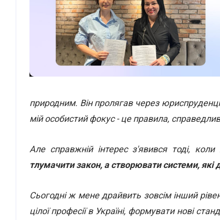
природним. Він пролягав через юриспруденці
мій особистий фокус - це правила, справедливі
Але справжній інтерес з'явився тоді, коли
тлумачити закон, а створювати системи, які 
Сьогодні ж мене драйвить зовсім інший ріве
цілої професії в Україні, формувати нові ста