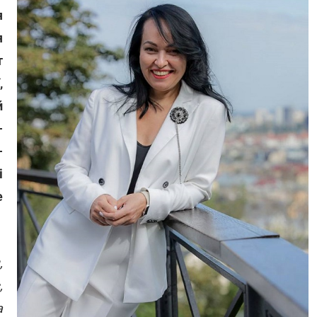
я
я
т
,
й
-
-
і
е
,
,
а