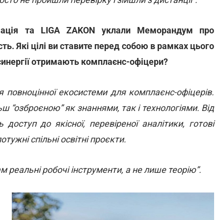
ціація та LIGA ZAKON уклали Меморандум про
ть. Які цілі ви ставите перед собою в рамках цього
ї синергії отримають комплаєнс-офіцери?
я повноцінної екосистеми для комплаєнс-офіцерів.
ш “озброєною” як знаннями, так і технологіями. Від
 доступ до якісної, перевіреної аналітики, готові
тужні спільні освітні проєкти.
м реальні робочі інструменти, а не лише теорію”.