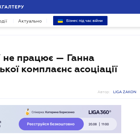
ХГАЛТЕРУ
одії
Актуально
Бізнес під час війни
 не працює — Ганна
ької комплаєнс асоціації
Автор:
LIGA ZAKON