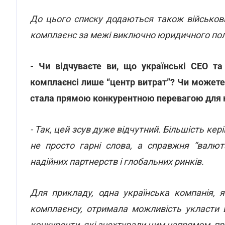
До цього списку додаються також військові
комплаєнс за межі виключно юридичного пол
- Чи відчуваєте ви, що українські СЕО та
комплаєнсі лише “центр витрат”? Чи можете 
стала прямою конкурентною перевагою для 
- Так, цей зсув дуже відчутний. Більшість кері
не просто гарні слова, а справжня “валюта
надійних партнерств і глобальних ринків.
Для прикладу, одна українська компанія, 
комплаєнсу, отримала можливість укласти 
конкуренти, які знехтували цим напрямом, про