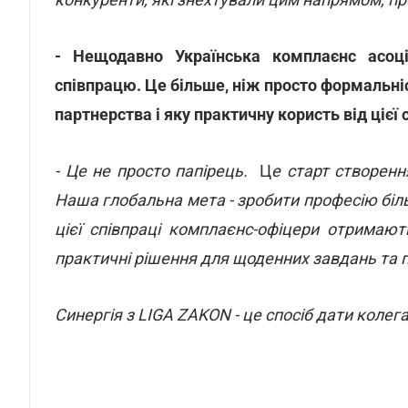
- Нещодавно Українська комплаєнс асо
співпрацю. Це більше, ніж просто формальніс
партнерства і яку практичну користь від ціє
- Це не просто папірець.
Ц
е старт створенн
Наша глобальна мета - зробити професію біль
цієї співпраці комплаєнс-офіцери отримають
практичні рішення для щоденних завдань та по
Синергія з LIGA ZAKON - це спосіб дати колега