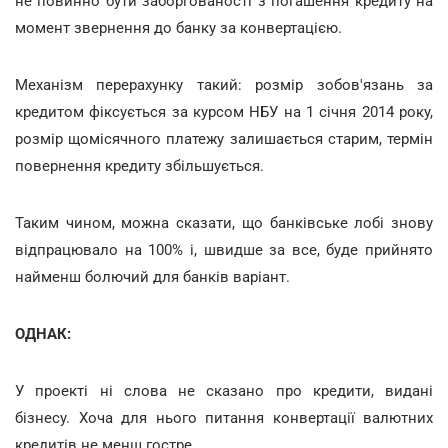
не повинно бути заборгованості з погашення кредиту на
момент звернення до банку за конвертацією.
Механізм перерахунку такий: розмір зобов'язань за
кредитом фіксується за курсом НБУ на 1 січня 2014 року,
розмір щомісячного платежу залишається старим, термін
повернення кредиту збільшується.
Таким чином, можна сказати, що банківське лобі знову
відпрацювало на 100% і, швидше за все, буде прийнято
найменш болючий для банків варіант.
ОДНАК:
У проекті ні слова не сказано про кредити, видані
бізнесу. Хоча для нього питання конвертації валютних
кредитів не менш гостре.