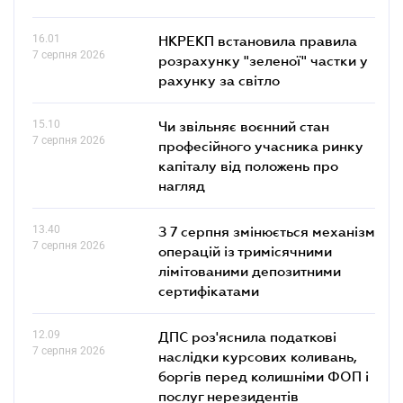
16.01
НКРЕКП встановила правила
7 серпня 2026
розрахунку "зеленої" частки у
рахунку за світло
15.10
Чи звільняє воєнний стан
7 серпня 2026
професійного учасника ринку
капіталу від положень про
нагляд
13.40
З 7 серпня змінюється механізм
7 серпня 2026
операцій із тримісячними
лімітованими депозитними
сертифікатами
12.09
ДПС роз'яснила податкові
7 серпня 2026
наслідки курсових коливань,
боргів перед колишніми ФОП і
послуг нерезидентів