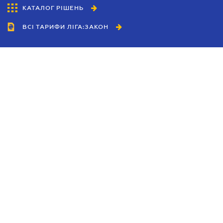
КАТАЛОГ РІШЕНЬ
ВСІ ТАРИФИ ЛІГА:ЗАКОН
Співробітництво
Агенти
Дилери
Політика конфіденційності
Умови використання сайту
Реклама
Блог
Новини компанії
Керівництва
Каталоги компаній
Теми в центрі уваги