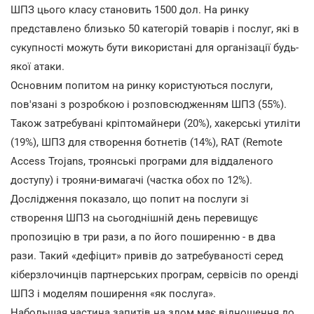
ШПЗ цього класу становить 1500 дол. На ринку
представлено близько 50 категорій товарів і послуг, які в
сукупності можуть бути використані для організації будь-
якої атаки.
Основним попитом на ринку користуються послуги,
пов'язані з розробкою і розповсюдженням ШПЗ (55%).
Також затребувані кріптомайнери (20%), хакерські утиліти
(19%), ШПЗ для створення ботнетів (14%), RAT (Remote
Access Trojans, троянські програми для віддаленого
доступу) і трояни-вимагачі (частка обох по 12%).
Дослідження показало, що попит на послуги зі
створення ШПЗ на сьогоднішній день перевищує
пропозицію в три рази, а по його поширенню - в два
рази. Такий «дефіцит» привів до затребуваності серед
кіберзлочинців партнерських програм, сервісів по оренді
ШПЗ і моделям поширення «як послуга».
Набольшая частина запитів на злом має відношення до