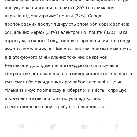
пошуку вразливостей на сайтах (36%) і отримання
паролів від електронної пошти (32%). Серед
пропонованих послуг лідирують злом облікових записів
соціальних мереж (33%) і електронної пошти (33%). Така
структура, з одного боку, говорить про великий інтерес до
чужого листування, а з іншого - що такі зломи вимагають
від атакуючого мінімальних технічних навичок.
Результати дослідження підтверджують, що сучасні
кібератаки часто засновані на використанні не власних, а
куплених або орендованих розробок і серверів. Це не
тільки знижує поріг входу в кіберзлочинність і спрощує
проведення атак, а й істотно ускладнює або
унеможливлює точну атрибуцію цільових атак.