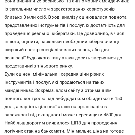
Вони вивчили 25 російсько- та англомовних майданчиків
із загальним числом зареєстрованих користувачів
близько 3 млн осіб. В ході аналізу оцінювалися повнота
представлених інструментів і послуг, їх достатність для
проведення реальної кібератаки. Це дозволило, в числі
іншого, оцінити, наскільки необхідний кіберзлочинці
широкий спектр спеціалізованих знань, або для
реалізації будь-якого типу атаки досить звернутися до
представників тіньового ринку.
Були оцінені мінімальна і середня ціни різних
інструментів і послуг, які продаються на таких
майданчиках. Зокрема, злом сайту з отриманням
повного контролю над веб-додатком обійдеться в 150
дол., а вартість цільової атаки на організацію в
залежності від складності може перевищити 4500 дол.
Найбільш дорогим виявилося ШПЗ для проведення
логічних атак на банкомати. Мінімальна ціна на готове