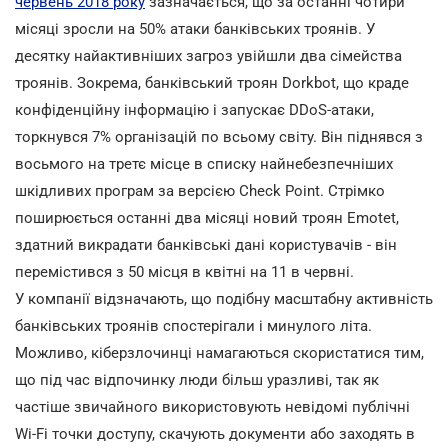
червень 2018 року
зазначається, що за останні чотири
місяці зросли на 50% атаки банківських троянів. У
десятку найактивніших загроз увійшли два сімейства
троянів. Зокрема, банківський троян Dorkbot, що краде
конфіденційну інформацію і запускає DDoS-атаки,
торкнувся 7% організацій по всьому світу. Він піднявся з
восьмого на третє місце в списку найнебезпечніших
шкідливих програм за версією Check Point. Стрімко
поширюється останні два місяці новий троян Emotet,
здатний викрадати банківські дані користувачів - він
перемістився з 50 місця в квітні на 11 в червні.
У компанії відзначають, що подібну масштабну активність
банківських троянів спостерігали і минулого літа.
Можливо, кіберзлочинці намагаються скористатися тим,
що під час відпочинку люди більш уразливі, так як
частіше звичайного використовують невідомі публічні
Wi-Fi точки доступу, скачують документи або заходять в