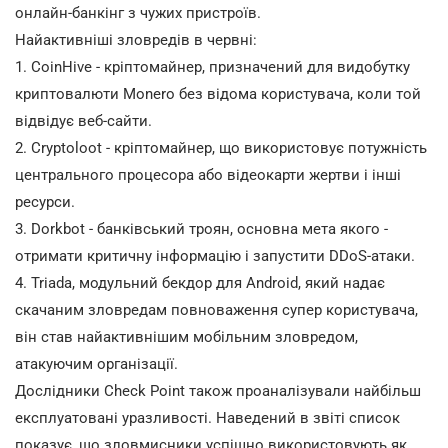
онлайн-банкінг з чужих пристроїв.
Найактивніші зловредів в червні:
1. CoinHive - кріптомайнер, призначений для видобутку
криптовалюти Monero без відома користувача, коли той
відвідує веб-сайти.
2. Cryptoloot - кріптомайнер, що використовує потужність
центрального процесора або відеокарти жертви і інші
ресурси.
3. Dorkbot - банківський троян, основна мета якого -
отримати критичну інформацію і запустити DDoS-атаки.
4. Triada, модульний бекдор для Android, який надає
скачаним зловредам повноваження супер користувача,
він став найактивнішим мобільним зловредом,
атакуючим організації.
Дослідники Check Point також проаналізували найбільш
експлуатовані уразливості. Наведений в звіті список
показує, що зловмисники успішно використовують як