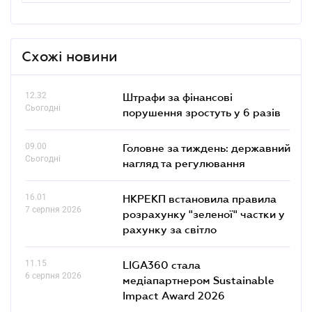
Схожі новини
12.32
Штрафи за фінансові
Сьогодні
порушення зростуть у 6 разів
09.00
Головне за тиждень: державний
Сьогодні
нагляд та регулювання
16.01
НКРЕКП встановила правила
7 серпня 2026
розрахунку "зеленої" частки у
рахунку за світло
11.15
LIGA360 стала
6 серпня 2026
медіапартнером Sustainable
Impact Award 2026