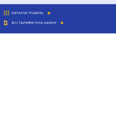
КАТАЛОГ РІШЕНЬ
ВСІ ТАРИФИ ЛІГА:ЗАКОН
Співробітництво
Агенти
Дилери
Політика конфіденційності
Умови використання сайту
Реклама
Блог
Новини компанії
Керівництва
Каталоги компаній