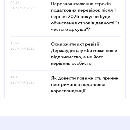
09.47
Перезавантаження строків
31 липня 2026
податкових перевірок після 1
серпня 2026 року: чи буде
обчислення строків давності "з
чистого аркуша"?
15.29
Оскаржити акт ревізії
30 липня 2026
Держаудитслужби може лише
підприємство, а не його
керівник особисто
14.15
Як довести поважність причин
29 липня 2026
неотримання податкової
кореспонденції