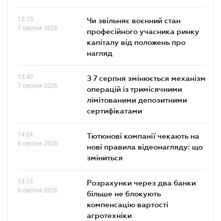
15.10
Чи звільняє воєнний стан
7 серпня 2026
професійного учасника ринку
капіталу від положень про
нагляд
13.40
З 7 серпня змінюється механізм
7 серпня 2026
операцій із тримісячними
лімітованими депозитними
сертифікатами
14.04
Тютюнові компанії чекають на
6 серпня 2026
нові правила відеонагляду: що
зміниться
13.13
Розрахунки через два банки
6 серпня 2026
більше не блокують
компенсацію вартості
агротехніки