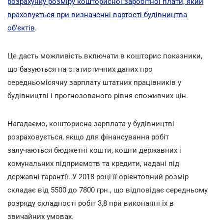
розрахунку розміру кошторисної заробітної плати, який
враховується при визначенні вартості будівництва
об'єктів
.
Це дасть можливість включати в кошторис показники,
що базуються на статистичних даних про
середньомісячну зарплату штатних працівників у
будівництві і прогнозованого рівня споживчих цін.
Нагадаємо, кошторисна зарплата у будівництві
розраховується, якщо для фінансування робіт
залучаються бюджетні кошти, кошти державних і
комунальних підприємств та кредити, надані під
державні гарантії. У 2018 році її орієнтовний розмір
складає від 5500 до 7800 грн., що відповідає середньому
розряду складності робіт 3,8 при виконанні їх в
звичайних умовах.