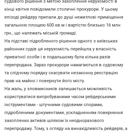
судового рішення з метою захоплення нерухомості в
кінці квітня повідомили столичні прокурори. У цьому
епізоді рейдеру припали до душі нежитлові приміщення
загальною площею 600 кв.м і вартістю близько 16 млн
грн., що належать міській громаді.
На підставі підробленого рішення одного з київських
районних судів ця нерухомість перейшла у власність
приватної особи і в подальшому була кілька разів
перепродана. Зараз прокурори намагаються в судовому
та слідчому порядку скасувати незаконну реєстрацію
прав на майно і повернути його місту.
На жаль, у зловмисників залишається можливість
користуватися випробуваними часом рейдерськими
інструментами - штучними судовими спорами,
підробленими документами, ускладненням повернення
захоплених активів шляхом їх неодноразового
перепродажу. Тому, з огляду на винахідливість рейдерів, а