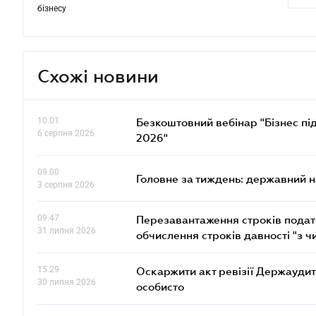
бізнесу
Схожі новини
10.01
Безкоштовний вебінар "Бізнес під
6 серпня 2026
2026"
09.00
Головне за тиждень: державний 
3 серпня 2026
09.47
Перезавантаження строків податк
31 липня 2026
обчислення строків давності "з ч
15.29
Оскаржити акт ревізії Держаудит
30 липня 2026
особисто