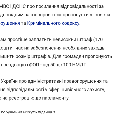
у МВС і ДСНС про посилення відповідальності за
Відповідним законопроектом пропонується внести
порушення
та
Кримінального кодексу
.
икам простіше заплатити невисокий штраф (170
кошти і час на забезпечення необхідних заходів
ільшити розмір штрафів. Для громадян пропонують
я посадовців і ФОП - від 50 до 100 НМДГ.
 України про адміністративні правопорушення та
я відповідальності у сфері цивільного захисту,
о на реєстрацію до парламенту.
Кейс пожежної безпеки: штрафи за порушення можуть підвищити в десять раз