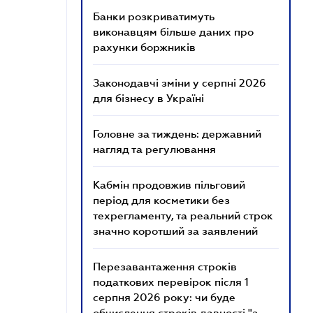
Банки розкриватимуть
виконавцям більше даних про
рахунки боржників
Законодавчі зміни у серпні 2026
для бізнесу в Україні
Головне за тиждень: державний
нагляд та регулювання
Кабмін продовжив пільговий
період для косметики без
техрегламенту, та реальний строк
значно коротший за заявлений
Перезавантаження строків
податкових перевірок після 1
серпня 2026 року: чи буде
обчислення строків давності "з