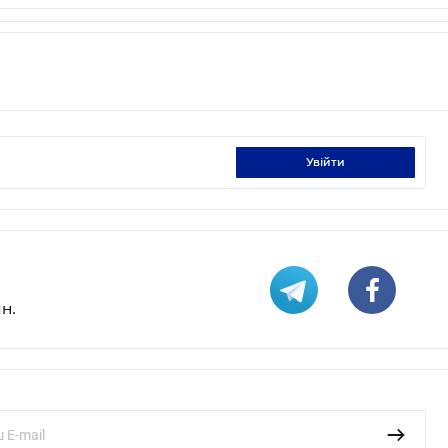
увійти
н.