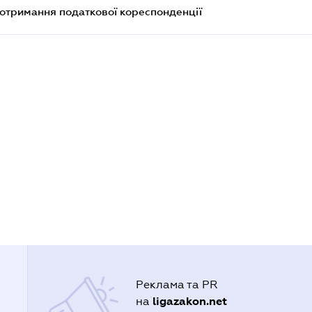
еотримання податкової кореспонденції
Реклама та PR
ligazakon.net
на