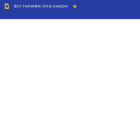
ВСІ ТАРИФИ ЛІГА:ЗАКОН
Співробітництво
Агенти
Дилери
Політика конфіденційності
Умови використання сайту
Реклама
Блог
Новини компанії
Керівництва
Каталоги компаній
Теми в центрі уваги
Підтримка та контакти