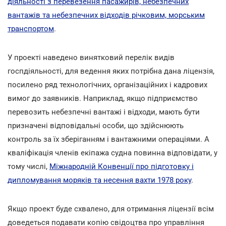
діяльності з перевезення пасажирів, небезпечних
вантажів та небезпечних відходів річковим, морським
транспортом
.
У проекті наведено винятковий перелік видів
госпдіяльності, для ведення яких потрібна дана ліцензія,
посилено ряд технологічних, організаційних і кадрових
вимог до заявників. Наприклад, якщо підприємство
перевозить небезпечні вантажі і відходи, мають бути
призначені відповідальні особи, що здійснюють
контроль за їх зберіганням і вантажними операціями. А
кваліфікація членів екіпажа судна повинна відповідати, у
тому числі,
Міжнародній Конвенції про підготовку і
дипломування моряків та несення вахти 1978 року
.
Якщо проект буде схвалено, для отримання ліцензії всім
доведеться подавати копію свідоцтва про управління