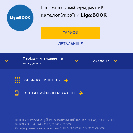
Національний юридичний
Liga:BOOK
каталог України
ТАРИФИ
ДЕТАЛЬНІШЕ
Періодичні видання та
Академія
довідники
ЮРИСТ&ЗАКОН
АКАДЕМІЯ ЛІГА:ЗАКОН
КАТАЛОГ РІШЕНЬ
БУХГАЛТЕР&ЗАКОН
ВСІ ТАРИФИ ЛІГА:ЗАКОН
ВІСНИК МСФЗ
ІНТЕРБУХ
ОСОБИСТИЙ ЕКСПЕРТ
©
ТОВ "інформаційно-аналітичний центр ЛІГА", 1991-2026.
©
ТОВ "ЛІГА ЗАКОН", 2007-2026.
©
Інформаційне агенство "ЛІГА:ЗАКОН", 2010-2026.