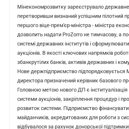
Мінекономрозвитку зареєструвало державне 
перетворивши визнаний успішним пілотний пр
першого віце-прем'єр-міністра - міністра екон
дозволить надати ProZorro не тимчасову, а по
системі державних інститутів і сформулювати
аукціонів. В якості ключових напрямків робо
збанкрутілих банків, активів державних і ко
Нове держпідприємство підпорядковується М
директора призначений керівник базового пр
Головною метою нового ДП є інституалізація 
системи аукціонів, закріплення процедур і про
розвиток системи. Підприємство фінансуватим
майданчиків, акредитованих для роботи з сис
відбувалося за рахунок донорської підтримки