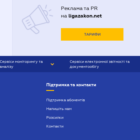
Реклама та PR
ligazakon.net
на
ТАРИФИ
Сервіси моніторингу та
Сервіси електронної звітності та
аналізу
документообігу
CONTR AGENT
Liga:REPORT
Підтримка та контакти
SMS-МАЯК
VERDICTUM
Підтримка абонентів
Напишіть нам
SEMANTRUM
Розсилки
SMS-МАЯК ІПОТЕКА
Контакти