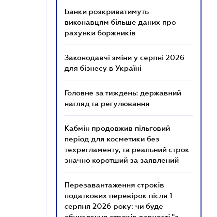
Банки розкриватимуть
виконавцям більше даних про
рахунки боржників
Законодавчі зміни у серпні 2026
для бізнесу в Україні
Головне за тиждень: державний
нагляд та регулювання
Кабмін продовжив пільговий
період для косметики без
техрегламенту, та реальний строк
значно коротший за заявлений
Перезавантаження строків
податкових перевірок після 1
серпня 2026 року: чи буде
обчислення строків давності "з