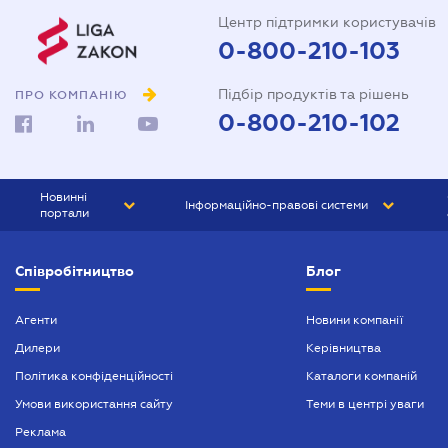
Центр підтримки користувачів
0-800-210-103
Підбір продуктів та рішень
ПРО КОМПАНІЮ
0-800-210-102
Новинні
Інформаційно-правові системи
портали
ЮРЛІГА
Право України
Співробітництво
Блог
БІЗНЕС
ГРАНД
БУХГАЛТЕР.ua
ПРАЙМ
Агенти
Новини компанії
Дилери
Керівництва
БУХГАЛТЕР ПРОФ
Політика конфіденційності
Каталоги компаній
ЮРИСТ ПРОФ
Умови використання сайту
Теми в центрі уваги
ЮРИСТ
Реклама