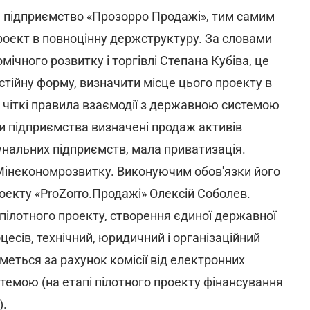
підприємство «Прозорро Продажі», тим самим
оект в повноцінну держструктуру. За словами
омічного розвитку і торгівлі Степана Кубіва, це
стійну форму, визначити місце цього проекту в
 чіткі правила взаємодії з державною системою
ти підприємства визначені продаж активів
мунальних підприємств, мала приватизація.
інекономрозвитку. Виконуючим обов'язки його
оекту «ProZorro.Продажі» Олексій Соболев.
пілотного проекту, створення єдиної державної
цесів, технічний, юридичний і організаційний
еться за рахунок комісії від електронних
темою (на етапі пілотного проекту фінансування
).