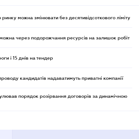
 ринку можна змінювати без десятивідсоткового ліміту
 можна через подорожчання ресурсів на залишок робіт
оги і 15 днів на тендер
проводу кандидатів надаватимуть приватні компанії
егулював порядок розірвання договорів за динамічною