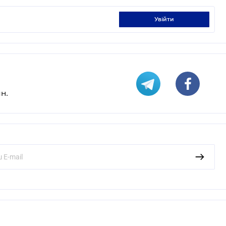
увійти
н.