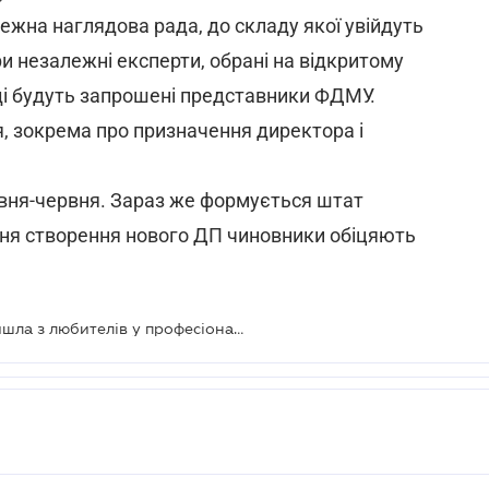
жна наглядова рада, до складу якої увійдуть
и незалежні експерти, обрані на відкритому
раді будуть запрошені представники ФДМУ.
, зокрема про призначення директора і
авня-червня. Зараз же формується штат
ання створення нового ДП чиновники обіцяють
Система електронних торгів перейшла з любителів у професіонали