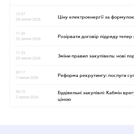
15.07
Ціну електроенергії за формулою
28 липня 2026
11.20
Розірвати договір підряду тепер
22 липня 2026
11.33
Зміни правил закупівель: нові пор
20 липня 2026
09.17
Реформа рекрутингу: послуги су
7 липня 2026
09.15
Будівельні закупівлі: Кабмін вр
2 липня 2026
ціною