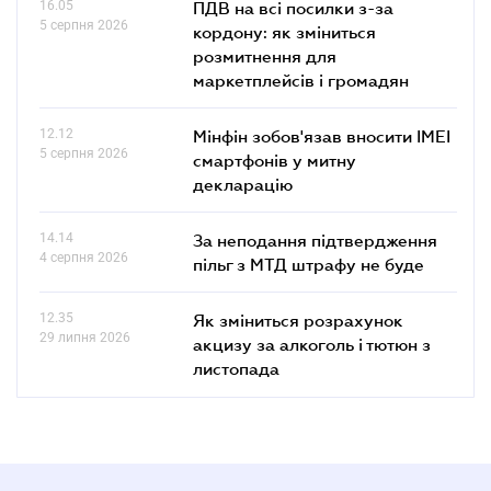
16.05
ПДВ на всі посилки з-за
5 серпня 2026
кордону: як зміниться
розмитнення для
маркетплейсів і громадян
12.12
Мінфін зобов'язав вносити IMEI
5 серпня 2026
смартфонів у митну
декларацію
14.14
За неподання підтвердження
4 серпня 2026
пільг з МТД штрафу не буде
12.35
Як зміниться розрахунок
29 липня 2026
акцизу за алкоголь і тютюн з
листопада