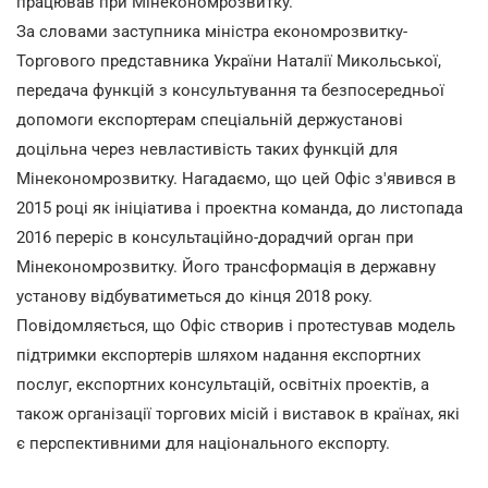
працював при Мінекономрозвитку.
За словами заступника міністра економрозвитку-
Торгового представника України Наталії Микольської,
передача функцій з консультування та безпосередньої
допомоги експортерам спеціальній держустанові
доцільна через невластивість таких функцій для
Мінекономрозвитку. Нагадаємо, що цей Офіс з'явився в
2015 році як ініціатива і проектна команда, до листопада
2016 переріс в консультаційно-дорадчий орган при
Мінекономрозвитку. Його трансформація в державну
установу відбуватиметься до кінця 2018 року.
Повідомляється, що Офіс створив і протестував модель
підтримки експортерів шляхом надання експортних
послуг, експортних консультацій, освітніх проектів, а
також організації торгових місій і виставок в країнах, які
є перспективними для національного експорту.