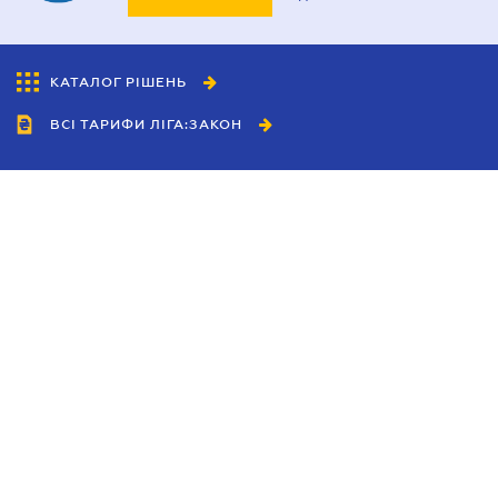
КАТАЛОГ РІШЕНЬ
ВСІ ТАРИФИ ЛІГА:ЗАКОН
Співробітництво
Агенти
Дилери
Політика конфіденційності
Умови використання сайту
Реклама
Блог
Новини компанії
Керівництва