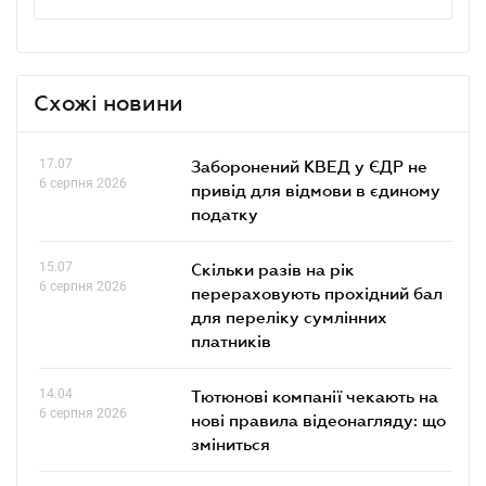
Схожі новини
17.07
Заборонений КВЕД у ЄДР не
6 серпня 2026
привід для відмови в єдиному
податку
15.07
Скільки разів на рік
6 серпня 2026
перераховують прохідний бал
для переліку сумлінних
платників
14.04
Тютюнові компанії чекають на
6 серпня 2026
нові правила відеонагляду: що
зміниться