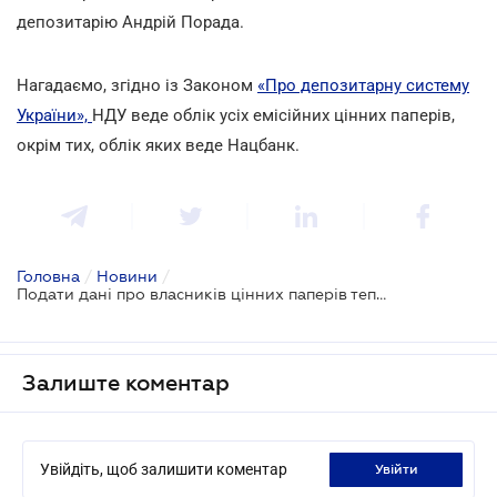
депозитарію Андрій Порада.
Нагадаємо, згідно із Законом
«Про депозитарну систему
України»,
НДУ веде облік усіх емісійних цінних паперів,
окрім тих, облік яких веде Нацбанк.
Головна
/
Новини
/
Подати дані про власників цінних паперів тепер можна за декілька хвилин
Залиште коментар
Увійдіть, щоб залишити коментар
увійти