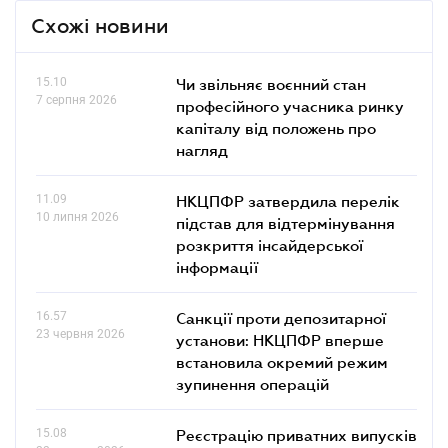
Схожі новини
15.10
Чи звільняє воєнний стан
7 серпня 2026
професійного учасника ринку
капіталу від положень про
нагляд
11.09
НКЦПФР затвердила перелік
10 липня 2026
підстав для відтермінування
розкриття інсайдерської
інформації
16.57
Санкції проти депозитарної
23 червня 2026
установи: НКЦПФР вперше
встановила окремий режим
зупинення операцій
15.08
Реєстрацію приватних випусків