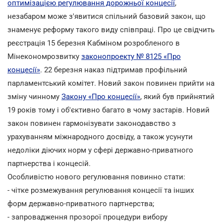
оптимізацією регулювання дорожньої концесії
,
незабаром може з'явитися спільний базовий закон, що
знаменує реформу такого виду співпраці. Про це свідчить
реєстрація 15 березня Кабміном розробленого в
Мінекономрозвитку
законопроекту № 8125 «Про
концесії»
. 22 березня наказ підтримав профільний
парламентський комітет. Новий закон повинен прийти на
зміну чинному
Закону «Про концесії»
, який був прийнятий
19 років тому і об'єктивно багато в чому застарів. Новий
закон повинен гармонізувати законодавство з
урахуванням міжнародного досвіду, а також усунути
недоліки діючих норм у сфері державно-приватного
партнерства і концесій.
Особливістю нового регулювання повинно стати:
- чітке розмежування регулювання концесії та інших
форм державно-приватного партнерства;
- запровадження прозорої процедури вибору