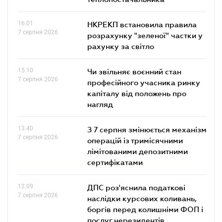
16.01
НКРЕКП встановила правила
7 серпня 2026
розрахунку "зеленої" частки у
рахунку за світло
15.10
Чи звільняє воєнний стан
7 серпня 2026
професійного учасника ринку
капіталу від положень про
нагляд
13.40
З 7 серпня змінюється механізм
7 серпня 2026
операцій із тримісячними
лімітованими депозитними
сертифікатами
12.09
ДПС роз'яснила податкові
7 серпня 2026
наслідки курсових коливань,
боргів перед колишніми ФОП і
послуг нерезидентів