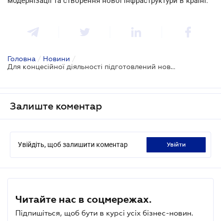
модернізації та створення нової інфраструктури в країні.
Головна
/
Новини
/
Для концесійної діяльності підготовлений новий варіант базового закону
Залиште коментар
Увійдіть, щоб залишити коментар
увійти
Читайте нас в соцмережах.
Підпишіться, щоб бути в курсі усіх бізнес-новин.