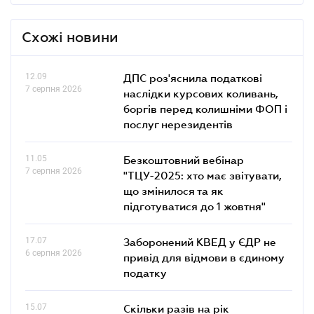
Схожі новини
12.09
ДПС роз'яснила податкові
7 серпня 2026
наслідки курсових коливань,
боргів перед колишніми ФОП і
послуг нерезидентів
11.05
Безкоштовний вебінар
7 серпня 2026
"ТЦУ-2025: хто має звітувати,
що змінилося та як
підготуватися до 1 жовтня"
17.07
Заборонений КВЕД у ЄДР не
6 серпня 2026
привід для відмови в єдиному
податку
15.07
Скільки разів на рік