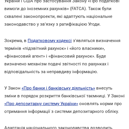
України і США про застосування Закону «Про податкові
вимоги до іноземних рахунків» (FATCA). Також були
схвалені законопроекти, які адаптують національне
законодавство у зв'язку з ратифікацією Угоди.
Зокрема, в
Податковому кодексі
з'являться визначення
термінів «підзвітний рахунок» і «його власники»,
«фінансовий агент» і «фінансовий рахунок». Буде
визначено механізм подачі звітності по рахунках і
відповідальність за неправдиву інформацію.
У Закон
«Про банки і банківську діяльність»
внесуть
зміни в порядок розкриття банківської таємниці. У Законі
«Про депозитарну систему України»
оновлять норми про
отримання інформації з системи депозитарного обліку.
Адаптація національного законодавства дозволить