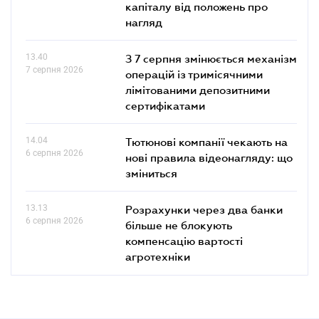
капіталу від положень про
нагляд
13.40
З 7 серпня змінюється механізм
7 серпня 2026
операцій із тримісячними
лімітованими депозитними
сертифікатами
14.04
Тютюнові компанії чекають на
6 серпня 2026
нові правила відеонагляду: що
зміниться
13.13
Розрахунки через два банки
6 серпня 2026
більше не блокують
компенсацію вартості
агротехніки