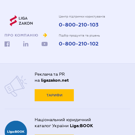
Центр підтримки користувачів
0-800-210-103
ПРО КОМПАНІЮ
Підбір продуктів та рішень
0-800-210-102
Реклама та PR
на
ligazakon.net
ТАРИФИ
Національний юридичний
каталог України
Liga:BOOK