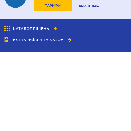
ТАРИФИ
ДЕТАЛЬНІШЕ
КАТАЛОГ РІШЕНЬ
ВСІ ТАРИФИ ЛІГА:ЗАКОН
Співробітництво
Агенти
Дилери
Політика конфіденційності
Умови використання сайту
Реклама
Блог
Новини компанії
Керівництва