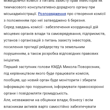
міжвідомчої комісії з питань захисту прав інвесторів як
тимчасового консультативно-дорадчого органу при
міськадміністрації.
Розпорядження
про створення комісії
з положенням про неї затверджено 6 березня.
Серед завдань комісії - забезпечення координації дій
місцевих органів влади та самоврядування, підприємств,
установ і організацій з питань захисту інвесторів,
посилення протидії рейдерству та земельним
порушенням, а також розробка відповідних правових
ініціатив.
Перший заступник голови КМДА Микола Поворозник,
під керівництвом якого буде працювати комісія,
пообіцяв, що новий орган буде моніторити і збирати
інформацію про порушення, інформувати правоохоронні
органи і повідомляти громадськість.
Але, незважаючи на обіцянки влади, бізнесу і всім
власникам активів варто самостійно забезпечувати