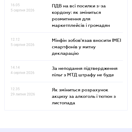
16.05
ПДВ на всі посилки з-за
5 серпня 2026
кордону: як зміниться
розмитнення для
маркетплейсів і громадян
12.12
Мінфін зобов'язав вносити IMEI
5 серпня 2026
смартфонів у митну
декларацію
14.14
За неподання підтвердження
4 серпня 2026
пільг з МТД штрафу не буде
12.35
Як зміниться розрахунок
29 липня 2026
акцизу за алкоголь і тютюн з
листопада