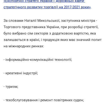
«Експортної стратегії України ("дорожньої карти"
стратегічного розвитку торгівлі) на 2017-2021 роки»
.
За словами Наталії Микольської, заступника міністра -
Торгового представника України, при розробці стратегії,
було вибрано сім секторів з додатковою вартістю, яка
залишається в країні, і продукція яких має значний попит
на міжнародних ринках:
- інформаційно-комунікаційні технології;
- креативні індустрії;
- туризм;
- техобслуговування і ремонт повітряних суден;