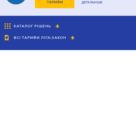
ТАРИФИ
ДЕТАЛЬНІШЕ
КАТАЛОГ РІШЕНЬ
ВСІ ТАРИФИ ЛІГА:ЗАКОН
Співробітництво
Агенти
Дилери
Політика конфіденційності
Умови використання сайту
Реклама
Блог
Новини компанії
Керівництва