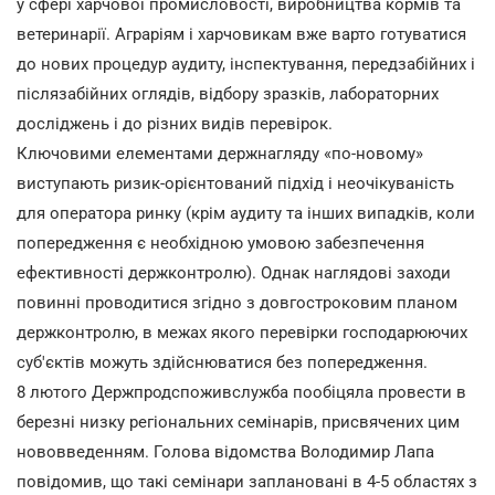
у сфері харчової промисловості, виробництва кормів та
ветеринарії. Аграріям і харчовикам вже варто готуватися
до нових процедур аудиту, інспектування, передзабійних і
післязабійних оглядів, відбору зразків, лабораторних
досліджень і до різних видів перевірок.
Ключовими елементами держнагляду «по-новому»
виступають ризик-орієнтований підхід і неочікуваність
для оператора ринку (крім аудиту та інших випадків, коли
попередження є необхідною умовою забезпечення
ефективності держконтролю). Однак наглядові заходи
повинні проводитися згідно з довгостроковим планом
держконтролю, в межах якого перевірки господарюючих
суб'єктів можуть здійснюватися без попередження.
8 лютого Держпродспоживслужба пообіцяла провести в
березні низку регіональних семінарів, присвячених цим
нововведенням. Голова відомства Володимир Лапа
повідомив, що такі семінари заплановані в 4-5 областях з