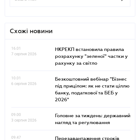
Схожі новини
16.01
НКРЕКП встановила правила
7 серпня 2026
розрахунку "зеленої" частки у
рахунку за світло
10.01
Безкоштовний вебінар "Бізнес
6 серпня 2026
під прицілом: як не стати ціллю
банку, податкової та БЕБ у
2026"
09.00
Головне за тиждень: державний
3 серпня 2026
нагляд та регулювання
09.47
Перезавантаження строків