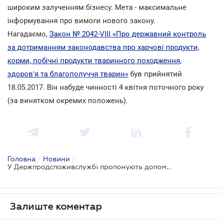
широким залученням бізнесу. Мета - максимальне
інформування про вимоги нового закону.
Нагадаємо,
Закон № 2042-VIII «Про державний контроль
за дотриманням законодавства про харчові продукти,
корми, побічні продукти тваринного походження,
здоров'я та благополуччя тварин»
був прийнятий
18.05.2017. Він набуде чинності 4 квітня поточного року
(за винятком окремих положень).
Головна
/
Новини
/
У Держпродспоживслужбі пропонують допомогу бізнесу в підготовці до нових процедур держнагляду
Залиште коментар