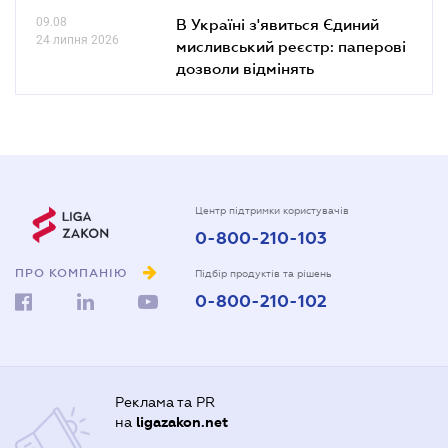
09.08
В Україні з'явиться Єдиний
24 липня 2026
мисливський реєстр: паперові
дозволи відмінять
Центр підтримки користувачів
0-800-210-103
ПРО КОМПАНІЮ
Підбір продуктів та рішень
0-800-210-102
Реклама та PR
на
ligazakon.net