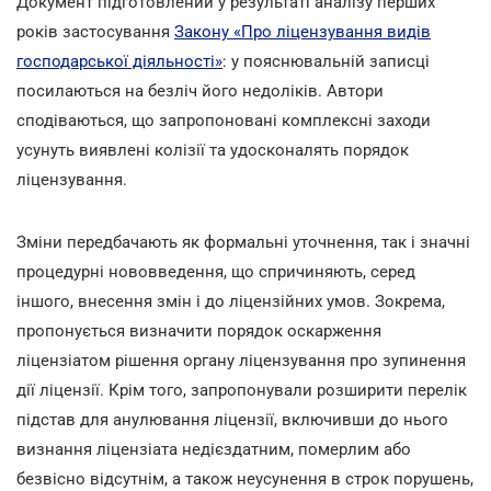
Документ підготовлений у результаті аналізу перших
років застосування
Закону «Про ліцензування видів
господарської діяльності»
: у пояснювальній записці
посилаються на безліч його недоліків. Автори
сподіваються, що запропоновані комплексні заходи
усунуть виявлені колізії та удосконалять порядок
ліцензування.
Зміни передбачають як формальні уточнення, так і значні
процедурні нововведення, що спричиняють, серед
іншого, внесення змін і до ліцензійних умов. Зокрема,
пропонується визначити порядок оскарження
ліцензіатом рішення органу ліцензування про зупинення
дії ліцензії. Крім того, запропонували розширити перелік
підстав для анулювання ліцензії, включивши до нього
визнання ліцензіата недієздатним, померлим або
безвісно відсутнім, а також неусунення в строк порушень,