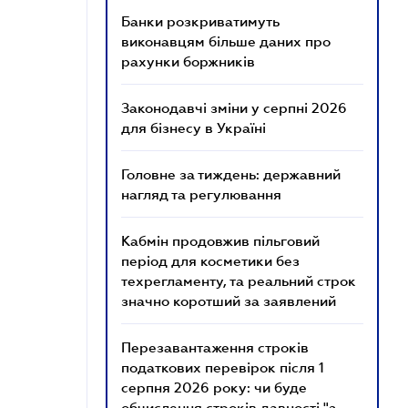
Банки розкриватимуть
виконавцям більше даних про
рахунки боржників
Законодавчі зміни у серпні 2026
для бізнесу в Україні
Головне за тиждень: державний
нагляд та регулювання
Кабмін продовжив пільговий
період для косметики без
техрегламенту, та реальний строк
значно коротший за заявлений
Перезавантаження строків
податкових перевірок після 1
серпня 2026 року: чи буде
обчислення строків давності "з