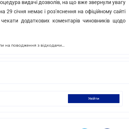
цедура видачі дозволів, на що вже звернули увагу
а 29 січня немає і роз'яснення на офіційному сайті
о чекати додаткових коментарів чиновників щодо
У Мінприроди обіцяють, що дозволи на поводження з відходами можна буде отримати в електронному режимі
увійти