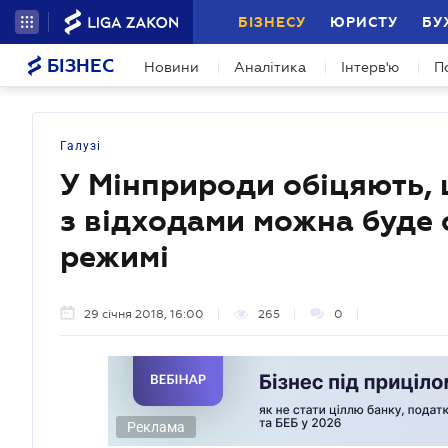
БІЗНЕСУ
ЮРИСТУ
БУ
БІЗНЕС
Новини
Аналітика
Інтерв'ю
П
Галузі
У Мінприроди обіцяють,
з відходами можна буде
режимі
29 січня 2018, 16:00
265
0
Реклама