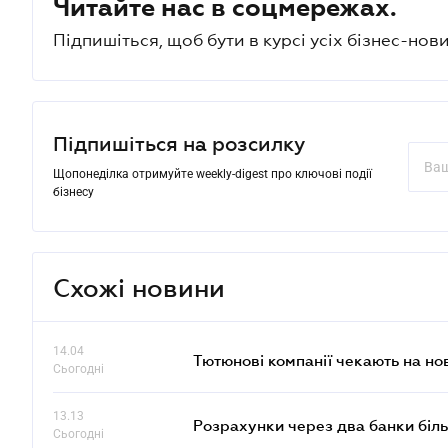
Читайте нас в соцмережах.
Підпишіться, щоб бути в курсі усіх бізнес-нови
Підпишіться на розсилку
Щопонеділка отримуйте weekly-digest про ключові події
бізнесу
Схожі новини
14.04
Тютюнові компанії чекають на но
Сьогодні
13.13
Розрахунки через два банки біль
Сьогодні