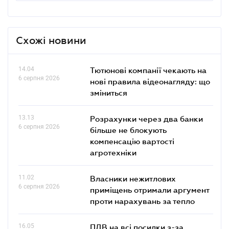
Схожі новини
14.04
Тютюнові компанії чекають на
6 серпня 2026
нові правила відеонагляду: що
зміниться
13.13
Розрахунки через два банки
6 серпня 2026
більше не блокують
компенсацію вартості
агротехніки
11.02
Власники нежитлових
6 серпня 2026
приміщень отримали аргумент
проти нарахувань за тепло
16.05
ПДВ на всі посилки з-за