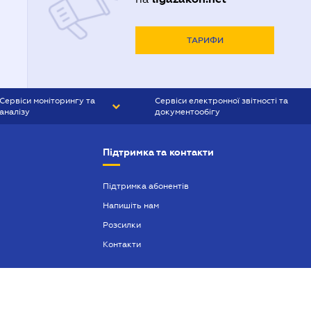
ТАРИФИ
Сервіси моніторингу та
Сервіси електронної звітності та
аналізу
документообігу
CONTR AGENT
Liga:REPORT
Підтримка та контакти
SMS-МАЯК
VERDICTUM
Підтримка абонентів
Напишіть нам
SEMANTRUM
Розсилки
SMS-МАЯК ІПОТЕКА
Контакти