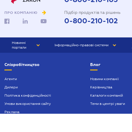
Підбір продуктів та рішень
ПРО КОМПАНІЮ
0-800-210-102
Новинні
Інформаційно-правові системи
портали
ЮРЛІГА
Право України
Співробітництво
Блог
БІЗНЕС
ГРАНД
БУХГАЛТЕР.ua
ПРАЙМ
Агенти
Новини компанії
Дилери
Керівництва
БУХГАЛТЕР ПРОФ
Політика конфіденційності
Каталоги компаній
ЮРИСТ ПРОФ
Умови використання сайту
Теми в центрі уваги
ЮРИСТ
Реклама
ПІДПРИЄМЕЦЬ