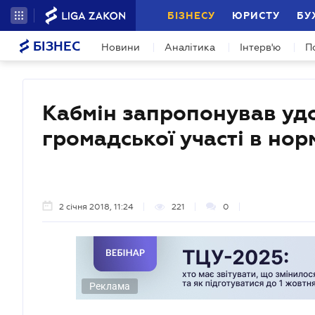
БІЗНЕСУ
ЮРИСТУ
БУ
БІЗНЕС
Новини
Аналітика
Інтерв'ю
П
Кабмін запропонував уд
громадської участі в нор
2 січня 2018, 11:24
221
0
Реклама