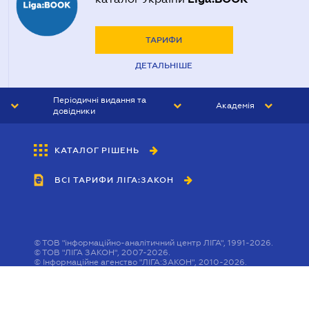
ТАРИФИ
ДЕТАЛЬНІШЕ
Періодичні видання та
Академія
довідники
ЮРИСТ&ЗАКОН
АКАДЕМІЯ ЛІГА:ЗАКОН
КАТАЛОГ РІШЕНЬ
БУХГАЛТЕР&ЗАКОН
ВСІ ТАРИФИ ЛІГА:ЗАКОН
ВІСНИК МСФЗ
ІНТЕРБУХ
ОСОБИСТИЙ ЕКСПЕРТ
©
ТОВ "інформаційно-аналітичний центр ЛІГА", 1991-2026.
©
ТОВ "ЛІГА ЗАКОН", 2007-2026.
©
Інформаційне агенство "ЛІГА:ЗАКОН", 2010-2026.