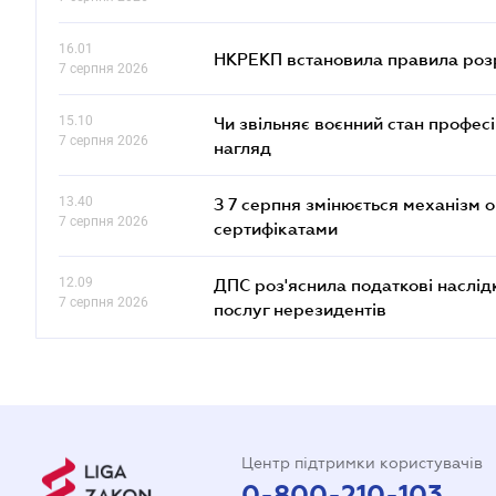
16.01
НКРЕКП встановила правила розра
7 серпня 2026
15.10
Чи звільняє воєнний стан профес
7 серпня 2026
нагляд
13.40
З 7 серпня змінюється механізм 
7 серпня 2026
сертифікатами
12.09
ДПС роз'яснила податкові наслід
7 серпня 2026
послуг нерезидентів
Центр підтримки користувачів
0-800-210-103