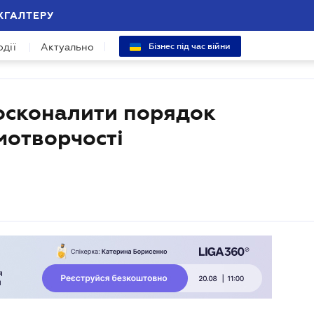
ХГАЛТЕРУ
одії
Актуально
Бізнес під час війни
осконалити порядок
мотворчості