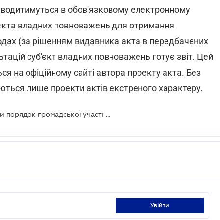
роводитимуться в обов'язковому електронному
'єкта владних повноважень для отримання
ходах (за рішенням видавника акта в передбачених
ьтацій суб'єкт владних повноважень готує звіт. Цей
ся на офіційному сайті автора проекту акта. Без
ються лише проекти актів екстреного характеру.
Кабмін запропонував удосконалити порядок громадської участі в нормотворчості
увійти