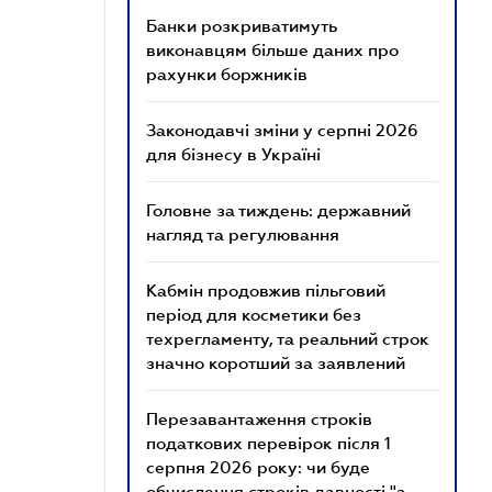
Банки розкриватимуть
виконавцям більше даних про
рахунки боржників
Законодавчі зміни у серпні 2026
для бізнесу в Україні
Головне за тиждень: державний
нагляд та регулювання
Кабмін продовжив пільговий
період для косметики без
техрегламенту, та реальний строк
значно коротший за заявлений
Перезавантаження строків
податкових перевірок після 1
серпня 2026 року: чи буде
обчислення строків давності "з