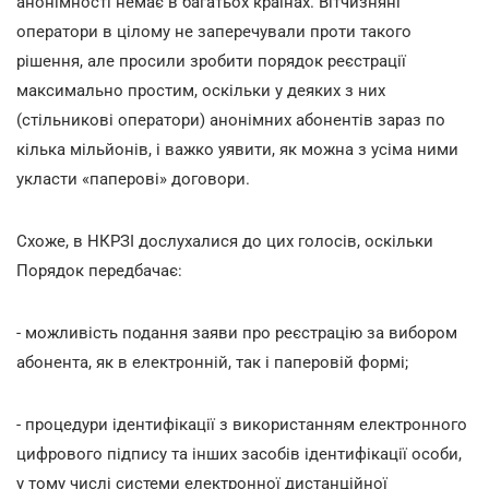
анонімності немає в багатьох країнах. Вітчизняні
оператори в цілому не заперечували проти такого
рішення, але просили зробити порядок реєстрації
максимально простим, оскільки у деяких з них
(стільникові оператори) анонімних абонентів зараз по
кілька мільйонів, і важко уявити, як можна з усіма ними
укласти «паперові» договори.
Схоже, в НКРЗІ дослухалися до цих голосів, оскільки
Порядок передбачає:
- можливість подання заяви про реєстрацію за вибором
абонента, як в електронній, так і паперовій формі;
- процедури ідентифікації з використанням електронного
цифрового підпису та інших засобів ідентифікації особи,
у тому числі системи електронної дистанційної