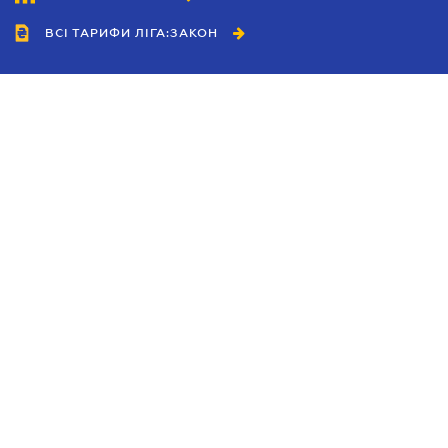
ВСІ ТАРИФИ ЛІГА:ЗАКОН
Співробітництво
Агенти
Дилери
Політика конфіденційності
Умови використання сайту
Реклама
Блог
Новини компанії
Керівництва
Каталоги компаній
Теми в центрі уваги
Підтримка та контакти