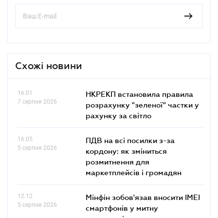
Схожі новини
16.01
НКРЕКП встановила правила
7 серпня 2026
розрахунку "зеленої" частки у
рахунку за світло
16.05
ПДВ на всі посилки з-за
5 серпня 2026
кордону: як зміниться
розмитнення для
маркетплейсів і громадян
12.12
Мінфін зобов'язав вносити IMEI
5 серпня 2026
смартфонів у митну