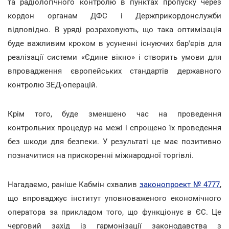
та радіологічного контролю в пунктах пропуску через
кордон органам ДФС і Держприкордонслужби
відповідно. В уряді розраховують, що така оптимізація
буде важливим кроком в усуненні існуючих бар'єрів для
реалізації системи «Єдине вікно» і створить умови для
впровадження європейських стандартів державного
контролю ЗЕД-операцій.
Крім того, буде зменшено час на проведення
контрольних процедур на межі і спрощено їх проведення
без шкоди для безпеки. У результаті це має позитивно
позначитися на прискоренні міжнародної торгівлі.
Нагадаємо, раніше Кабмін схвалив
законопроект № 4777
,
що впроваджує інститут уповноваженого економічного
оператора за прикладом того, що функціонує в ЄС. Це
черговий захід із гармонізації законодавства з