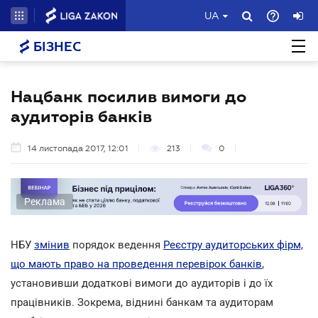
UA
БІЗНЕС
Нацбанк посилив вимоги до
аудиторів банків
14 листопада 2017, 12:01
213
0
Реклама
НБУ
змінив
порядок ведення
Реєстру аудиторських фірм,
що мають право на проведення перевірок банків
,
установивши додаткові вимоги до аудиторів і до їх
працівників. Зокрема, віднині банкам та аудиторам