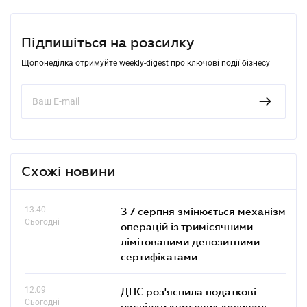
Підпишіться на розсилку
Щопонеділка отримуйте weekly-digest про ключові події бізнесу
Схожі новини
13.40
З 7 серпня змінюється механізм
Сьогодні
операцій із тримісячними
лімітованими депозитними
сертифікатами
12.09
ДПС роз'яснила податкові
Сьогодні
наслідки курсових коливань,