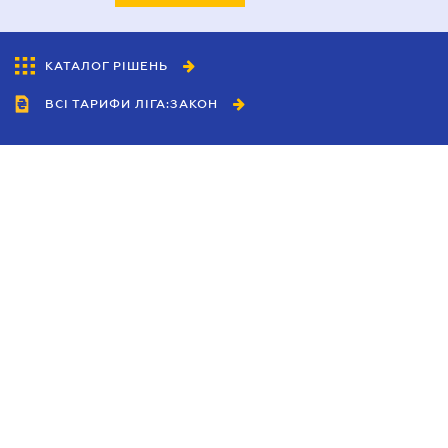
КАТАЛОГ РІШЕНЬ
ВСІ ТАРИФИ ЛІГА:ЗАКОН
Співробітництво
Агенти
Дилери
Політика конфіденційності
Умови використання сайту
Реклама
Блог
Новини компанії
Керівництва
Каталоги компаній