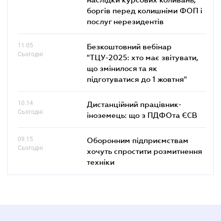
боргів перед колишніми ФОП і
послуг нерезидентів
11.05
Безкоштовний вебінар
Сьогодні
"ТЦУ-2025: хто має звітувати,
що змінилося та як
підготуватися до 1 жовтня"
10.14
Дистанційний працівник-
Сьогодні
іноземець: що з ПДФОта ЄСВ
09.15
Оборонним підприємствам
Сьогодні
хочуть спростити розмитнення
техніки