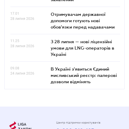
17.01
Отримувачам державної
28 липня 2026
допомоги готують нові
обов'язки перед надавачами
11.25
З 28 липня — нові ліцензійні
28 липня 2026
умови для LNG-операторів в
Україні
09.08
В Україні з'явиться Єдиний
24 липня 2026
мисливський реєстр: паперові
дозволи відмінять
Центр підтримки користувачів