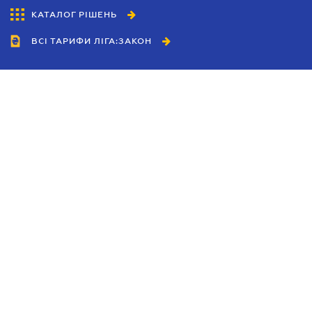
КАТАЛОГ РІШЕНЬ
ВСІ ТАРИФИ ЛІГА:ЗАКОН
Співробітництво
Агенти
Дилери
Політика конфіденційності
Умови використання сайту
Реклама
Блог
Новини компанії
Керівництва
Каталоги компаній
Теми в центрі уваги