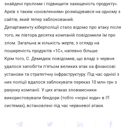
знайдені проломи і підвищити захищеність продукту».
Архів з таким «оновленням» розміщувався на одному з
сайтів, який тепер заблокований.
Департаменту кіберполіції стало відомо про атаку після
того, як півтора десятка компаній повідомили їм про
злом. Загальна ж кількість жертв, з огляду на
поширеність продуктів «1С», напевно більше.
Крім того, С. Демедюк повідомив, що владі з червня
удалося запобігти п'ятьом великих атак на фінансові
установи та стратегічну інфраструктуру. Під час однієї з
них поліції вдалося заблокувати переказ 10 млн грн з
рахунку компанії. У цих атаках зловмисники
використовували бекдори (тобто «чорні ходи» в IT-
системах), встановлені під час червневої атаки.