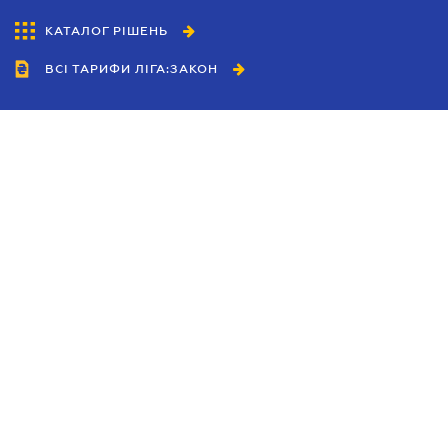
КАТАЛОГ РІШЕНЬ
ВСІ ТАРИФИ ЛІГА:ЗАКОН
Співробітництво
Агенти
Дилери
Політика конфіденційності
Умови використання сайту
Реклама
Блог
Новини компанії
Керівництва
Каталоги компаній
Теми в центрі уваги