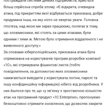
постраждали системи деяких підприємств, криється
більш серйозна спроба злому. «Є відкрита, очевидна
атака, під прикриттям якої відбувається прихована, добре
продумана інша, на яку ніхто не звертає уваги. Головна
гіпотеза, над якою ми зараз працюємо, полягає в тому,
що зловмисники, які стоять за цими атаками, були
одними і тими ж. Метою було отримання віддаленого і не
виявленого доступу.»
За словами кіберполіцейських, прихована атака була
спрямована на користувачів програм розробки компанії
«1С», які отримували фішингові листи (тобто
повідомлення, за допомогою яких зловмисники
намагаються вивудити у користувача логіни, паролі та
іншу конфіденційну інформацію) нібито від розробника. У
них йшлося про те, що «у зв'язку з зростаючою кількістю
атак на програмний продукт «1C Enterprise», пропонуємо
безкоштовно отримати оновлення, що дозволяє закрити