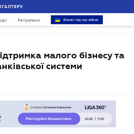
ХГАЛТЕРУ
одії
Актуально
Бізнес під час війни
ідтримка малого бізнесу та
нківської системи