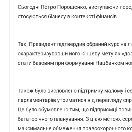
Сьогодні Петро Порошенко, виступаючи перед
стосуються бізнесу в контексті фінансів.
Так, Президент підтвердив обраний курс на 
охарактеризувавши його кінцеву мету як «до
стати базовим при формуванні Нацбанком нов
Також було висловлено підтримку малому і с
парламентаріїв утриматися від перегляду сп
Це було обумовлено тим, що підприємці пови
багаторічного планування. З цією метою, сер
максимальне обмеження правоохоронного конт