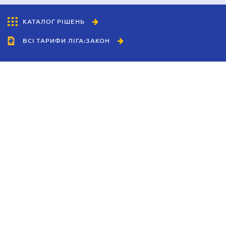
КАТАЛОГ РІШЕНЬ
ВСІ ТАРИФИ ЛІГА:ЗАКОН
Співробітництво
Агенти
Дилери
Політика конфіденційності
Умови використання сайту
Реклама
Блог
Новини компанії
Керівництва
Каталоги компаній