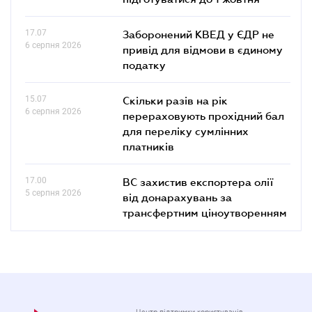
17.07
Заборонений КВЕД у ЄДР не
6 серпня 2026
привід для відмови в єдиному
податку
15.07
Скільки разів на рік
6 серпня 2026
перераховують прохідний бал
для переліку сумлінних
платників
17.00
ВС захистив експортера олії
5 серпня 2026
від донарахувань за
трансфертним ціноутворенням
Центр підтримки користувачів