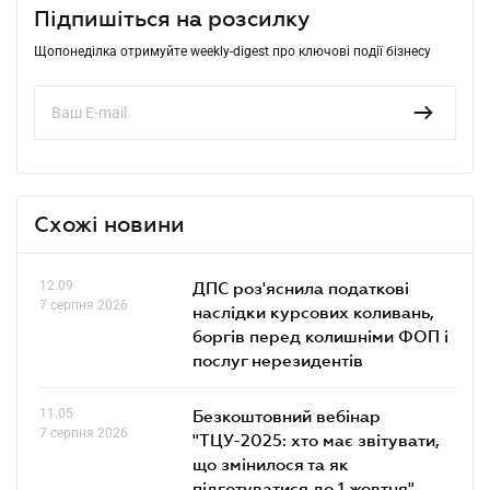
Підпишіться на розсилку
Щопонеділка отримуйте weekly-digest про ключові події бізнесу
Схожі новини
12.09
ДПС роз'яснила податкові
7 серпня 2026
наслідки курсових коливань,
боргів перед колишніми ФОП і
послуг нерезидентів
11.05
Безкоштовний вебінар
7 серпня 2026
"ТЦУ-2025: хто має звітувати,
що змінилося та як
підготуватися до 1 жовтня"