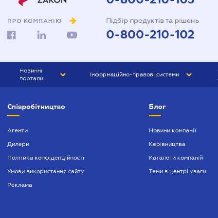
Підбір продуктів та рішень
ПРО КОМПАНІЮ
0-800-210-102
Новинні
Інформаційно-правові системи
портали
ЮРЛІГА
Право України
Співробітництво
Блог
БІЗНЕС
ГРАНД
БУХГАЛТЕР.ua
ПРАЙМ
Агенти
Новини компанії
Дилери
Керівництва
БУХГАЛТЕР ПРОФ
Політика конфіденційності
Каталоги компаній
ЮРИСТ ПРОФ
Умови використання сайту
Теми в центрі уваги
ЮРИСТ
Реклама
ПІДПРИЄМЕЦЬ