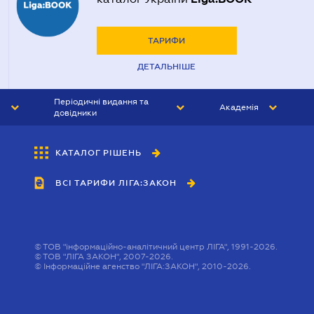
ТАРИФИ
ДЕТАЛЬНІШЕ
Періодичні видання та
Академія
довідники
ЮРИСТ&ЗАКОН
АКАДЕМІЯ ЛІГА:ЗАКОН
КАТАЛОГ РІШЕНЬ
БУХГАЛТЕР&ЗАКОН
ВСІ ТАРИФИ ЛІГА:ЗАКОН
ВІСНИК МСФЗ
ІНТЕРБУХ
ОСОБИСТИЙ ЕКСПЕРТ
©
ТОВ "інформаційно-аналітичний центр ЛІГА", 1991-2026.
©
ТОВ "ЛІГА ЗАКОН", 2007-2026.
©
Інформаційне агенство "ЛІГА:ЗАКОН", 2010-2026.