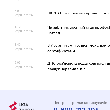
16.01
НКРЕКП встановила правила розра
7 серпня 2026
15.10
Чи звільняє воєнний стан профес
7 серпня 2026
нагляд
13.40
З 7 серпня змінюється механізм 
7 серпня 2026
сертифікатами
12.09
ДПС роз'яснила податкові наслід
7 серпня 2026
послуг нерезидентів
Центр підтримки користувачів
0-800-210-103