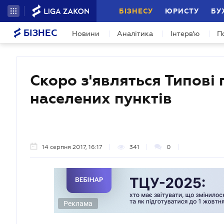
БІЗНЕСУ
ЮРИСТУ
БУ
БІЗНЕС
Новини
Аналітика
Інтерв'ю
П
Скоро з'являться Типові
населених пунктів
14 серпня 2017, 16:17
341
0
Реклама