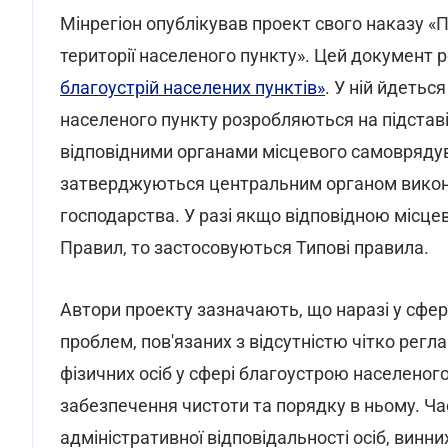
Мінрегіон опублікував проект свого наказу 
території населеного пункту». Цей документ 
благоустрій населених пунктів»
. У ній йдетьс
населеного пункту розробляються на підстав
відповідними органами місцевого самоврядув
затверджуються центральним органом викон
господарства. У разі якщо відповідною місц
Правил, то застосовуються Типові правила.
Автори проекту зазначають, що наразі у сфер
проблем, пов'язаних з відсутністю чітко рег
фізичних осіб у сфері благоустрою населеного
забезпечення чистоти та порядку в ньому. Ч
адміністративної відповідальності осіб, винн