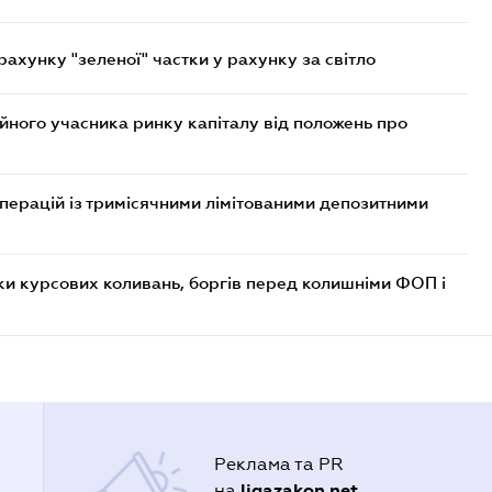
хунку "зеленої" частки у рахунку за світло
ійного учасника ринку капіталу від положень про
операцій із тримісячними лімітованими депозитними
ки курсових коливань, боргів перед колишніми ФОП і
Реклама та PR
ligazakon.net
на