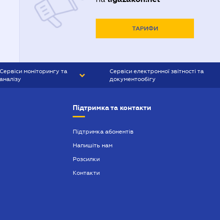
ТАРИФИ
Сервіси моніторингу та
Сервіси електронної звітності та
аналізу
документообігу
CONTR AGENT
Liga:REPORT
Підтримка та контакти
SMS-МАЯК
VERDICTUM
Підтримка абонентів
Напишіть нам
SEMANTRUM
Розсилки
SMS-МАЯК ІПОТЕКА
Контакти