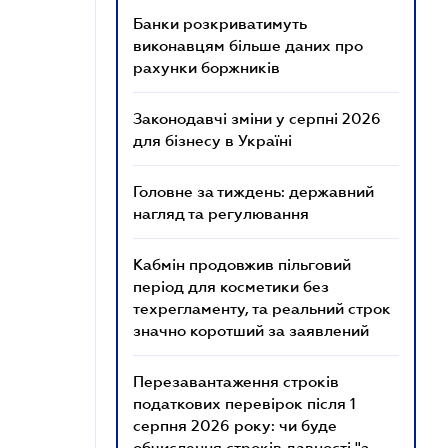
Банки розкриватимуть
виконавцям більше даних про
рахунки боржників
Законодавчі зміни у серпні 2026
для бізнесу в Україні
Головне за тиждень: державний
нагляд та регулювання
Кабмін продовжив пільговий
період для косметики без
техрегламенту, та реальний строк
значно коротший за заявлений
Перезавантаження строків
податкових перевірок після 1
серпня 2026 року: чи буде
обчислення строків давності "з