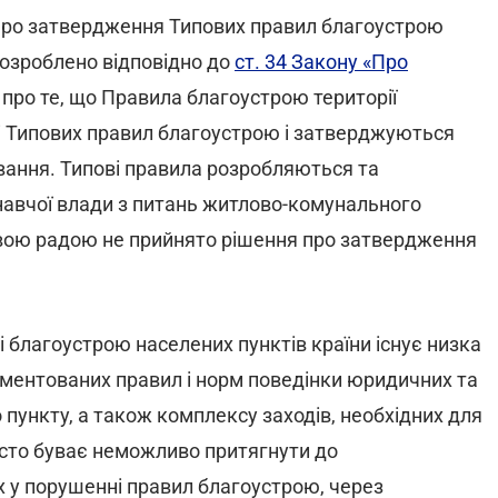
«Про затвердження Типових правил благоустрою
розроблено відповідно до
ст. 34 Закону «Про
я про те, що Правила благоустрою території
і Типових правил благоустрою і затверджуються
ання. Типові правила розробляються та
авчої влади з питань житлово-комунального
евою радою не прийнято рішення про затвердження
і благоустрою населених пунктів країни існує низка
ламентованих правил і норм поведінки юридичних та
 пункту, а також комплексу заходів, необхідних для
асто буває неможливо притягнути до
их у порушенні правил благоустрою, через