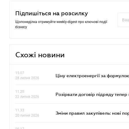
Підпишіться на розсилку
Щопонеділка отримуйте weekly-digest про ключові події
бізнесу
Схожі новини
15.07
Ціну електроенергії за формулою
28 липня 2026
11.20
Розірвати договір підряду тепер
22 липня 2026
11.33
Зміни правил закупівель: нові пор
20 липня 2026