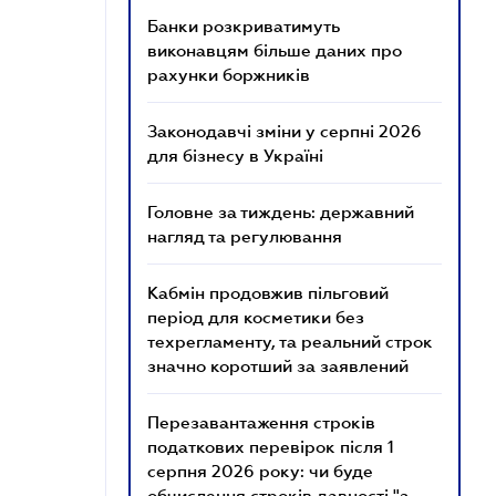
Банки розкриватимуть
виконавцям більше даних про
рахунки боржників
Законодавчі зміни у серпні 2026
для бізнесу в Україні
Головне за тиждень: державний
нагляд та регулювання
Кабмін продовжив пільговий
період для косметики без
техрегламенту, та реальний строк
значно коротший за заявлений
Перезавантаження строків
податкових перевірок після 1
серпня 2026 року: чи буде
обчислення строків давності "з