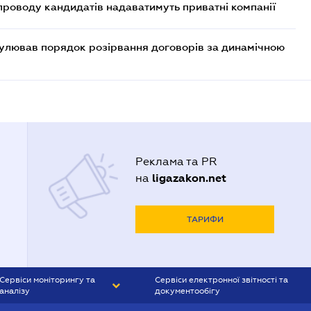
проводу кандидатів надаватимуть приватні компанії
егулював порядок розірвання договорів за динамічною
Реклама та PR
ligazakon.net
на
ТАРИФИ
Сервіси моніторингу та
Сервіси електронної звітності та
аналізу
документообігу