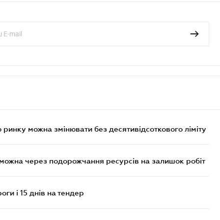
 ринку можна змінювати без десятивідсоткового ліміту
 можна через подорожчання ресурсів на залишок робіт
оги і 15 днів на тендер