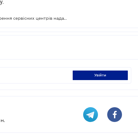
у.
Бізнес може підключитися до створення сервісних центрів надання адмінпослуг
увійти
н.