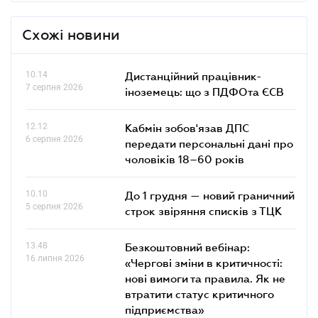
Схожі новини
10.14
Дистанційний працівник-
7 серпня 2026
іноземець: що з ПДФОта ЄСВ
12.12
Кабмін зобов'язав ДПС
6 серпня 2026
передати персональні дані про
чоловіків 18–60 років
10.10
До 1 грудня — новий граничний
5 серпня 2026
строк звіряння списків з ТЦК
13.48
Безкоштовний вебінар:
16 липня 2026
«Чергові зміни в критичності:
нові вимоги та правила. Як не
втратити статус критичного
підприємства»