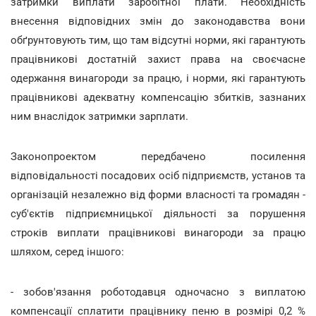
затримки виплати заробітної плати. Необхідність
внесення відповідних змін до законодавства вони
обґрунтовують тим, що там відсутні норми, які гарантують
працівникові достатній захист права на своєчасне
одержання винагороди за працю, і норми, які гарантують
працівникові адекватну компенсацію збитків, зазнаних
ним внаслідок затримки зарплати.
Законопроектом передбачено посилення
відповідальності посадових осіб підприємств, установ та
організацій незалежно від форми власності та громадян -
суб'єктів підприємницької діяльності за порушення
строків виплати працівникові винагороди за працю
шляхом, серед іншого:
- зобов'язання роботодавця одночасно з виплатою
компенсації сплатити працівнику пеню в розмірі 0,2 %