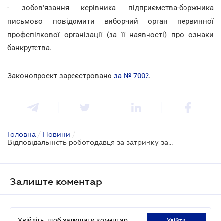
- зобов'язання керівника підприємства-боржника
письмово повідомити виборчий орган первинної
профспілкової організації (за її наявності) про ознаки
банкрутства.
Законопроект зареєстровано
за № 7002
.
Головна
/
Новини
/
Відповідальність роботодавця за затримку зарплати планують значно посилити
Залиште коментар
Увійдіть, щоб залишити коментар
увійти