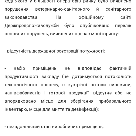
ході якого у більшості операторів ринку було виявлено
порушення ветеринарно-санітарного й санітарного
законодавства. На офіційному сайті
Держпродспоживслужби було опубліковано перелік
основних порушень, виявлених під час моніторингу:
- відсутність державної реєстрації потужності;
- набір приміщень не відповідає фактичній
продуктивності закладу (не дотримується потоковість
технологічного процесу, є зустрічні потоки сировини,
напівфабрикатів і готової продукції, відсутнє або не
впорядковано місце для зберігання прибирального
інвентарю, місце для миття та дезінфекції);
- незадовільний стан виробничих приміщень;