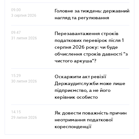
09.00
Головне за тиждень: державний
3 серпня 2026
нагляд та регулювання
09.47
Перезавантаження строків
31 липня 2026
податкових перевірок після 1
серпня 2026 року: чи буде
обчислення строків давності "з
чистого аркуша"?
15.29
Оскаржити акт ревізії
30 липня 2026
Держаудитслужби може лише
підприємство, а не його
керівник особисто
14.15
Як довести поважність причин
29 липня 2026
неотримання податкової
кореспонденції