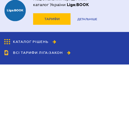
каталог України
Liga:BOOK
ТАРИФИ
ДЕТАЛЬНІШЕ
КАТАЛОГ РІШЕНЬ
ВСІ ТАРИФИ ЛІГА:ЗАКОН
Співробітництво
Агенти
Дилери
Політика конфіденційності
Умови використання сайту
Реклама
Блог