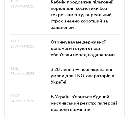
10.38
Кабмін продовжив пільговий
31 липня 2026
період для косметики без
техрегламенту, та реальний
строк значно коротший за
заявлений
17.01
Отримувачам державної
28 липня 2026
допомоги готують нові
обов'язки перед надавачами
11.25
З 28 липня — нові ліцензійні
28 липня 2026
умови для LNG-операторів в
Україні
09.08
В Україні з'явиться Єдиний
24 липня 2026
мисливський реєстр: паперові
дозволи відмінять