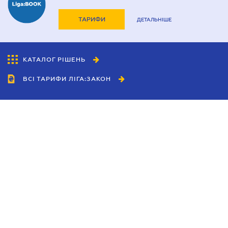
ТАРИФИ
ДЕТАЛЬНІШЕ
КАТАЛОГ РІШЕНЬ
ВСІ ТАРИФИ ЛІГА:ЗАКОН
Співробітництво
Агенти
Дилери
Політика конфіденційності
Умови використання сайту
Реклама
Блог
Новини компанії