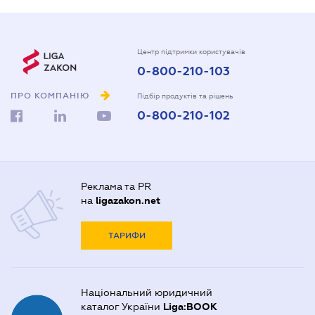
Центр підтримки користувачів
0-800-210-103
ПРО КОМПАНІЮ
Підбір продуктів та рішень
0-800-210-102
Реклама та PR
на
ligazakon.net
ТАРИФИ
Національний юридичний
каталог України
Liga:BOOK