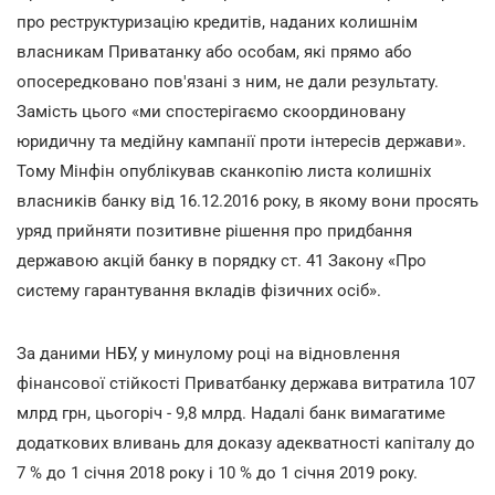
про реструктуризацію кредитів, наданих колишнім
власникам Приватанку або особам, які прямо або
опосередковано пов'язані з ним, не дали результату.
Замість цього «ми спостерігаємо скоординовану
юридичну та медійну кампанії проти інтересів держави».
Тому Мінфін опублікував сканкопію листа колишніх
власників банку від 16.12.2016 року, в якому вони просять
уряд прийняти позитивне рішення про придбання
державою акцій банку в порядку ст. 41 Закону «Про
систему гарантування вкладів фізичних осіб».
За даними НБУ, у минулому році на відновлення
фінансової стійкості Приватбанку держава витратила 107
млрд грн, цьогоріч - 9,8 млрд. Надалі банк вимагатиме
додаткових вливань для доказу адекватності капіталу до
7 % до 1 січня 2018 року і 10 % до 1 січня 2019 року.