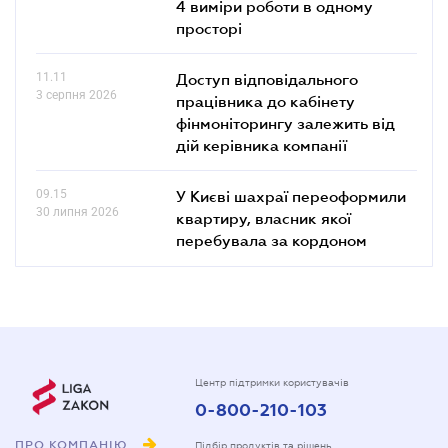
4 виміри роботи в одному
просторі
11.11
Доступ відповідального
3 серпня 2026
працівника до кабінету
фінмоніторингу залежить від
дій керівника компанії
09.15
У Києві шахраї переоформили
30 липня 2026
квартиру, власник якої
перебувала за кордоном
Центр підтримки користувачів
0-800-210-103
ПРО КОМПАНІЮ
Підбір продуктів та рішень