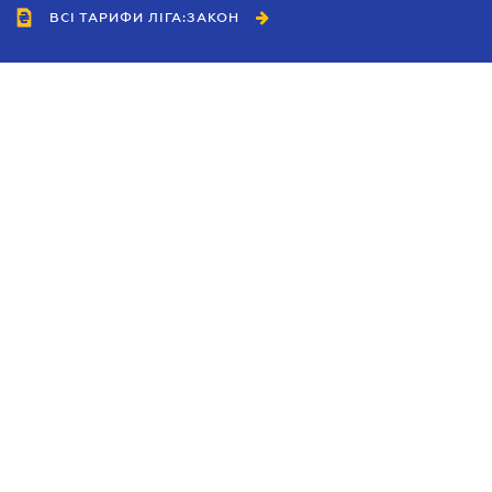
ВСІ ТАРИФИ ЛІГА:ЗАКОН
Співробітництво
Агенти
Дилери
Політика конфіденційності
Умови використання сайту
Реклама
Блог
Новини компанії
Керівництва
Каталоги компаній
Теми в центрі уваги
Підтримка та контакти