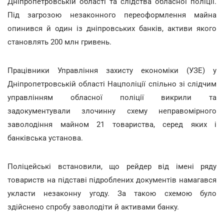
Дніпропетровській області та слідства обласної поліції.
Під загрозою незаконного переоформлення майна
опинився й один із дніпровських банків, активи якого
становлять 200 млн гривень.
Працівники Управління захисту економіки (УЗЕ) у
Дніпропетровській області Нацполіції спільно зі слідчим
управлінням обласної поліції викрили та
задокументували злочинну схему неправомірного
заволодіння майном 21 товариства, серед яких і
банківська установа.
Поліцейські встановили, що рейдер від імені ряду
товариств на підставі підроблених документів намагався
укласти незаконну угоду. За такою схемою було
здійснено спробу заволодіти й активами банку.