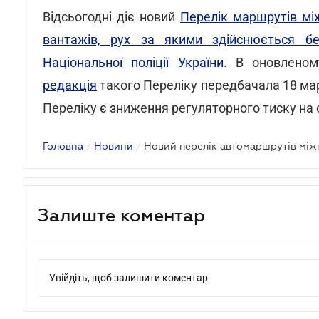
Відсьогодні діє новий
Перелік маршрутів мі
вантажів, рух за якими здійснюється б
Національної поліції України
. В оновленом
редакція
такого Переліку передбачала 18 мар
Переліку є зниження регуляторного тиску на с
Головна
/
Новини
/
Залиште коментар
Увійдіть, щоб залишити коментар