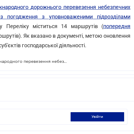
жнародного дорожнього перевезення небезпечних
ез погодження з уповноваженими підрозділами
у Переліку міститься 14 маршрутів (
попередня
шрутів). Як вказано в документі, метою оновлення
уб'єктів господарської діяльності.
Новий перелік автомаршрутів міжнародного перевезення небезпечних вантажів без погодження з поліцією
увійти