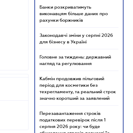
Банки розкриватимуть
виконавцям більше даних про
рахунки боржників
Законодавчі зміни у серпні 2026
для бізнесу в Україні
Головне за тиждень: державний
нагляд та регулювання
Кабмін продовжив пільговий
період для косметики без
техрегламенту, та реальний строк
значно коротший за заявлений
Перезавантаження строків
податкових перевірок після 1
серпня 2026 року: чи буде
обчислення строків давності "з