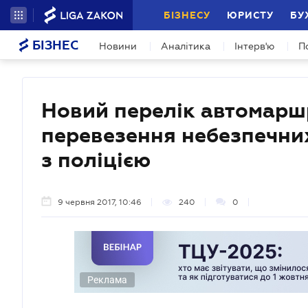
БІЗНЕСУ
ЮРИСТУ
БУ
БІЗНЕС
Новини
Аналітика
Інтерв'ю
П
Новий перелік автомарш
перевезення небезпечни
з поліцією
9 червня 2017, 10:46
240
0
Реклама