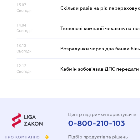
15.07
Скільки разів на рік перерахову
Сьогодні
14.04
Тютюнові компанії чекають на но
Сьогодні
13.13
Розрахунки через два банки біль
Сьогодні
12.12
Кабмін зобов'язав ДПС передати 
Сьогодні
Центр підтримки користувачів
0-800-210-103
Підбір продуктів та рішень
ПРО КОМПАНІЮ