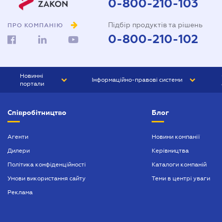
0-800-210-103
Підбір продуктів та рішень
ПРО КОМПАНІЮ
0-800-210-102
Новинні
Інформаційно-правові системи
портали
ЮРЛІГА
Право України
Співробітництво
Блог
БІЗНЕС
ГРАНД
БУХГАЛТЕР.ua
ПРАЙМ
Агенти
Новини компанії
Дилери
Керівництва
БУХГАЛТЕР ПРОФ
Політика конфіденційності
Каталоги компаній
ЮРИСТ ПРОФ
Умови використання сайту
Теми в центрі уваги
ЮРИСТ
Реклама
ПІДПРИЄМЕЦЬ