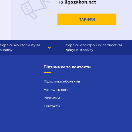
ligazakon.net
на
ТАРИФИ
Сервіси моніторингу та
Сервіси електронної звітності та
аналізу
документообігу
CONTR AGENT
Liga:REPORT
Підтримка та контакти
SMS-МАЯК
VERDICTUM
Підтримка абонентів
Напишіть нам
SEMANTRUM
Розсилки
SMS-МАЯК ІПОТЕКА
Контакти