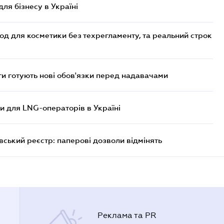
для бізнесу в Україні
од для косметики без техрегламенту, та реальний строк
 готують нові обов'язки перед надавачами
ви для LNG-операторів в Україні
вський реєстр: паперові дозволи відмінять
Реклама та PR