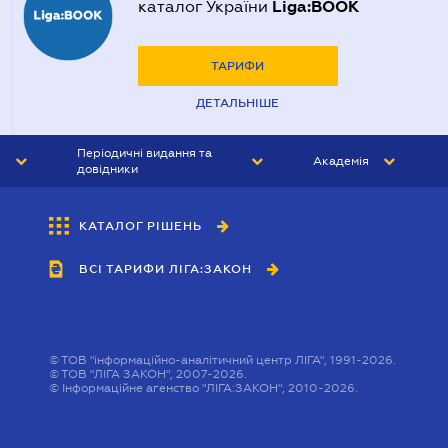
Liga:BOOK
каталог України
ТАРИФИ
ДЕТАЛЬНІШЕ
Періодичні видання та
Академія
довідники
ЮРИСТ&ЗАКОН
АКАДЕМІЯ ЛІГА:ЗАКОН
КАТАЛОГ РІШЕНЬ
БУХГАЛТЕР&ЗАКОН
ВСІ ТАРИФИ ЛІГА:ЗАКОН
ВІСНИК МСФЗ
ІНТЕРБУХ
ОСОБИСТИЙ ЕКСПЕРТ
©
ТОВ "інформаційно-аналітичний центр ЛІГА", 1991-2026.
©
ТОВ "ЛІГА ЗАКОН", 2007-2026.
©
Інформаційне агенство "ЛІГА:ЗАКОН", 2010-2026.