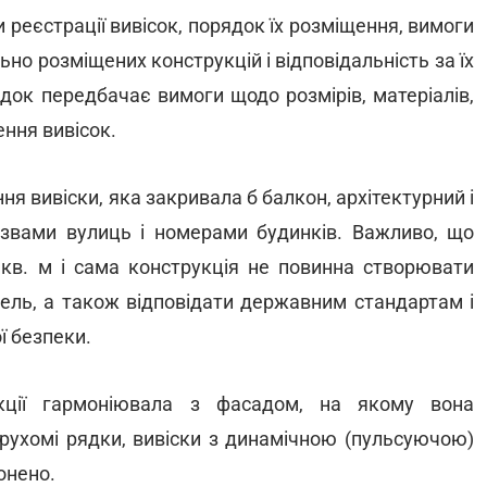
 реєстрації вивісок, порядок їх розміщення, вимоги
о розміщених конструкцій і відповідальність за їх
док передбачає вимоги щодо розмірів, матеріалів,
ення вивісок.
я вивіски, яка закривала б балкон, архітектурний і
азвами вулиць і номерами будинків. Важливо, що
кв. м і сама конструкція не повинна створювати
вель, а також відповідати державним стандартам і
ї безпеки.
укції гармоніювала з фасадом, на якому вона
, рухомі рядки, вивіски з динамічною (пульсуючою)
онено.