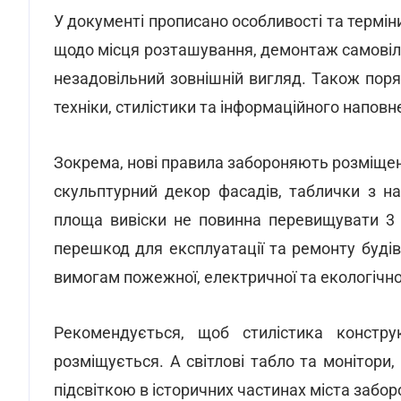
У документі прописано особливості та терміни
щодо місця розташування, демонтаж самовільн
незадовільний зовнішній вигляд. Також поря
техніки, стилістики та інформаційного наповн
Зокрема, нові правила забороняють розміщенн
скульптурний декор фасадів, таблички з н
площа вивіски не повинна перевищувати 3 
перешкод для експлуатації та ремонту буді
вимогам пожежної, електричної та екологічно
Рекомендується, щоб стилістика констр
розміщується. А світлові табло та монітори
підсвіткою в історичних частинах міста забор