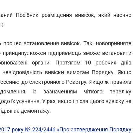
аний Посібник розміщення вивісок, який наочно
к.
 процес встановлення вивісок. Так, новоприйняте
о принципу: кожен підприємець зможе встановити
овноважені органи. Протягом 10 робочих днів
о невідповідність вивіски вимогам Порядку. Якщо
внесенню до електронного Реєстру. Якщо ж правила
ідомлення із зазначенням чіткого переліку
до їх усунення. У разі якщо і після цього вивіску не
підлягає демонтажу.
ня 2017 року № 224/2446 «Про затвердження Порядку