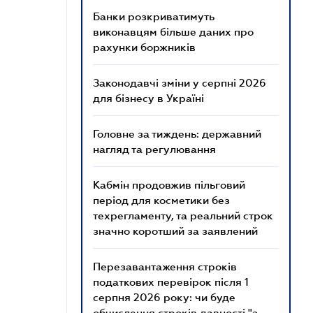
Банки розкриватимуть
виконавцям більше даних про
рахунки боржників
Законодавчі зміни у серпні 2026
для бізнесу в Україні
Головне за тиждень: державний
нагляд та регулювання
Кабмін продовжив пільговий
період для косметики без
техрегламенту, та реальний строк
значно коротший за заявлений
Перезавантаження строків
податкових перевірок після 1
серпня 2026 року: чи буде
обчислення строків давності "з