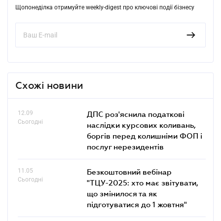
Щопонеділка отримуйте weekly-digest про ключові події бізнесу
Схожі новини
12.09
ДПС роз'яснила податкові
Сьогодні
наслідки курсових коливань,
боргів перед колишніми ФОП і
послуг нерезидентів
11.05
Безкоштовний вебінар
Сьогодні
"ТЦУ-2025: хто має звітувати,
що змінилося та як
підготуватися до 1 жовтня"