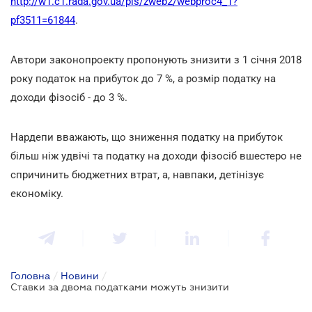
http://w1.c1.rada.gov.ua/pls/zweb2/webproc4_1?
pf3511=61844
.
Автори законопроекту пропонують знизити з 1 січня 2018
року податок на прибуток до 7 %, а розмір податку на
доходи фізосіб - до 3 %.
Нардепи вважають, що зниження податку на прибуток
більш ніж удвічі та податку на доходи фізосіб вшестеро не
спричинить бюджетних втрат, а, навпаки, детінізує
економіку.
Головна
/
Новини
/
Ставки за двома податками можуть знизити