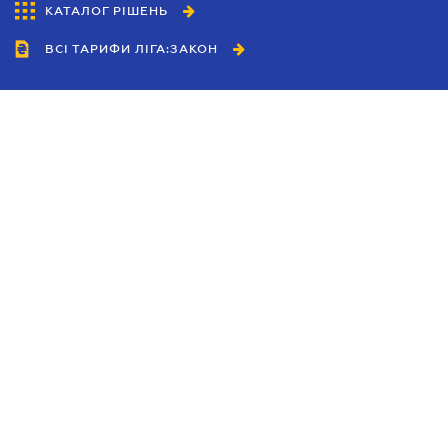
КАТАЛОГ РІШЕНЬ
ВСІ ТАРИФИ ЛІГА:ЗАКОН
Співробітництво
Агенти
Дилери
Політика конфіденційності
Умови використання сайту
Реклама
Блог
Новини компанії
Керівництва
Каталоги компаній
Теми в центрі уваги