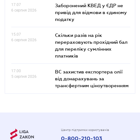
17.07
Заборонений КВЕД у ЄДР не
6 серпня 2026
привід для відмови в єдиному
податку
15.07
Скільки разів на рік
6 серпня 2026
перераховують прохідний бал
для переліку сумлінних
платників
17.00
ВС захистив експортера олії
5 серпня 2026
від донарахувань за
трансфертним ціноутворенням
Центр підтримки користувачів
0-800-210-103