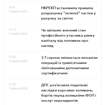
16.01
НКРЕКП встановила правила
7 серпня 2026
розрахунку "зеленої" частки у
рахунку за світло
15.10
Чи звільняє воєнний стан
7 серпня 2026
професійного учасника ринку
капіталу від положень про
нагляд
13.40
З 7 серпня змінюється механізм
7 серпня 2026
операцій із тримісячними
лімітованими депозитними
сертифікатами
12.09
ДПС роз'яснила податкові
7 серпня 2026
наслідки курсових коливань,
боргів перед колишніми ФОП і
послуг нерезидентів