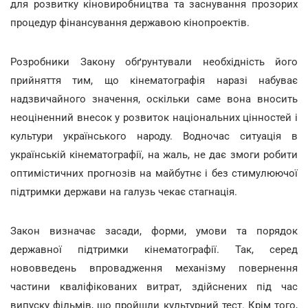
для розвитку кіновиробництва та заснування прозорих
процедур фінансування державою кінопроектів.
Розробники Закону обґрунтували необхідність його
прийняття тим, що кінематографія наразі набуває
надзвичайного значення, оскільки саме вона вносить
неоціненний внесок у розвиток національних цінностей і
культури українського народу. Водночас ситуація в
українській кінематографії, на жаль, не дає змоги робити
оптимістичних прогнозів на майбутнє і без стимулюючої
підтримки держави на галузь чекає стагнація.
Закон визначає засади, форми, умови та порядок
державної підтримки кінематографії. Так, серед
нововведень впровадження механізму повернення
частини кваліфікованих витрат, здійснених під час
випуску фільмів, що пройшли культурний тест. Крім того,