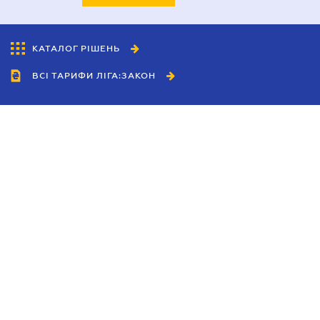
КАТАЛОГ РІШЕНЬ
ВСІ ТАРИФИ ЛІГА:ЗАКОН
Співробітництво
Агенти
Дилери
Політика конфіденційності
Умови використання сайту
Реклама
Блог
Новини компанії
Керівництва
Каталоги компаній