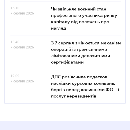
15.10
Чи звільняє воєнний стан
7 серпня 2026
професійного учасника ринку
капіталу від положень про
нагляд
13.40
З 7 серпня змінюється механізм
7 серпня 2026
операцій із тримісячними
лімітованими депозитними
сертифікатами
12.09
ДПС роз'яснила податкові
7 серпня 2026
наслідки курсових коливань,
боргів перед колишніми ФОП і
послуг нерезидентів