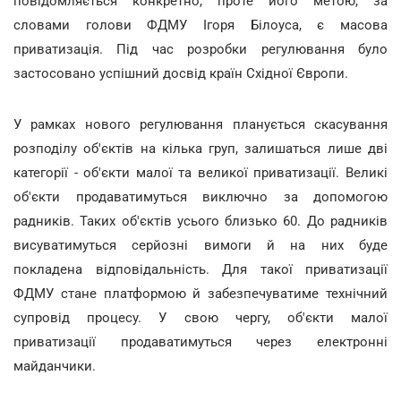
повідомляється конкретно, проте його метою, за
словами голови ФДМУ Ігоря Білоуса, є масова
приватизація. Під час розробки регулювання було
застосовано успішний досвід країн Східної Європи.
У рамках нового регулювання планується скасування
розподілу об'єктів на кілька груп, залишаться лише дві
категорії - об'єкти малої та великої приватизації. Великі
об'єкти продаватимуться виключно за допомогою
радників. Таких об'єктів усього близько 60. До радників
висуватимуться серйозні вимоги й на них буде
покладена відповідальність. Для такої приватизації
ФДМУ стане платформою й забезпечуватиме технічний
супровід процесу. У свою чергу, об'єкти малої
приватизації продаватимуться через електронні
майданчики.