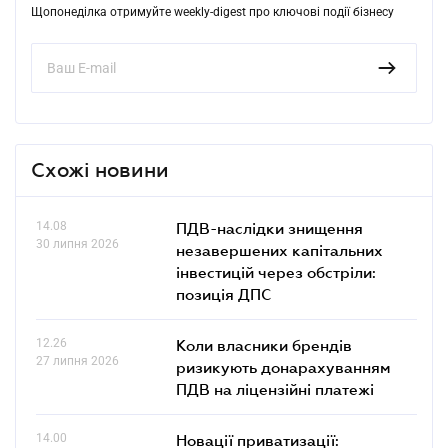
Щопонеділка отримуйте weekly-digest про ключові події бізнесу
Схожі новини
14.08
ПДВ-наслідки знищення
30 липня 2026
незавершених капітальних
інвестицій через обстріли:
позиція ДПС
12.26
Коли власники брендів
27 липня 2026
ризикують донарахуванням
ПДВ на ліцензійні платежі
14.00
Новації приватизації: