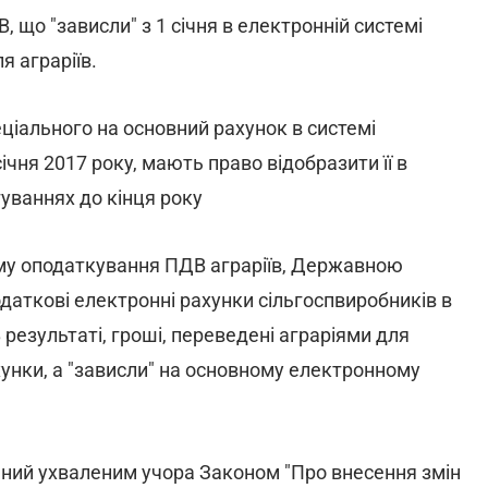
що "зависли" з 1 січня в електронній системі
я аграріїв.
еціального на основний рахунок в системі
ічня 2017 року, мають право відобразити її в
уваннях до кінця року
иму оподаткування ПДВ аграріїв, Державною
аткові електронні рахунки сільгоспвиробників в
результаті, гроші, переведені аграріями для
хунки, а "зависли" на основному електронному
ий ухваленим учора Законом "Про внесення змін