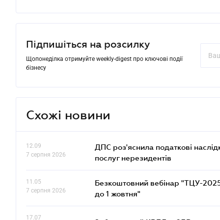
Підпишіться на розсилку
Щопонеділка отримуйте weekly-digest про ключові події
бізнесу
Схожі новини
12.09
ДПС роз'яснила податкові наслід
7 серпня 2026
послуг нерезидентів
11.05
Безкоштовний вебінар "ТЦУ-2025: 
7 серпня 2026
до 1 жовтня"
17.07