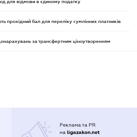
ід для відмови в єдиному податку
ють прохідний бал для переліку сумлінних платників
 донарахувань за трансфертним ціноутворенням
Реклама та PR
ligazakon.net
на