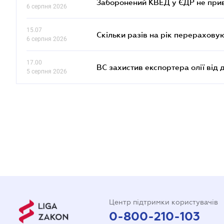
Заборонений КВЕД у ЄДР не прив
6 серпня 2026
15.07
Скільки разів на рік перерахову
6 серпня 2026
17.00
ВС захистив експортера олії від
5 серпня 2026
Центр підтримки користувачів
0-800-210-103