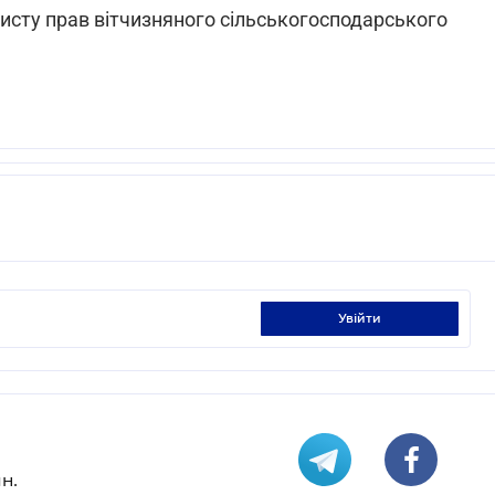
исту прав вітчизняного сільськогосподарського
увійти
н.