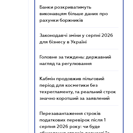
Банки розкриватимуть
виконавцям більше даних про
рахунки боржників
Законодавчі зміни у серпні 2026
для бізнесу в Україні
Головне за тиждень: державний
нагляд та регулювання
Кабмін продовжив пільговий
період для косметики без
техрегламенту, та реальний строк
значно коротший за заявлений
Перезавантаження строків
податкових перевірок після 1
серпня 2026 року: чи буде
обчислення строків давності "з