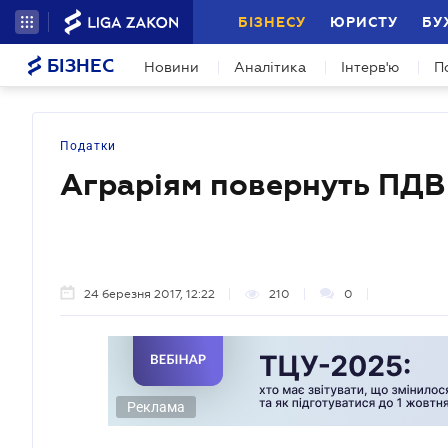
БІЗНЕСУ
ЮРИСТУ
БУ
БІЗНЕС
Новини
Аналітика
Інтерв'ю
П
Податки
Аграріям повернуть ПДВ
24 березня 2017, 12:22
210
0
Реклама