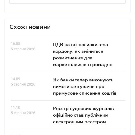
Схожі новини
16.05
ПДВ на всі посилки з-за
5 серпня 2026
кордону: як зміниться
розмитнення для
маркетплейсів і громадян
14.09
Як банки тепер виконують
5 серпня 2026
вимоги стягувачів про
примусове списання коштів
11.10
Реєстр суднових журналів
5 серпня 2026
офіційно став публічним
електронним реєстром