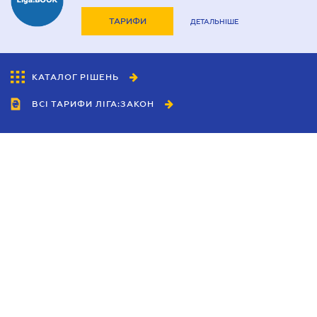
ТАРИФИ
ДЕТАЛЬНІШЕ
КАТАЛОГ РІШЕНЬ
ВСІ ТАРИФИ ЛІГА:ЗАКОН
Співробітництво
Агенти
Дилери
Політика конфіденційності
Умови використання сайту
Реклама
Блог
Новини компанії