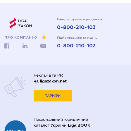
Центр підтримки користувачів
0-800-210-103
ПРО КОМПАНІЮ
Підбір продуктів та рішень
0-800-210-102
Реклама та PR
на
ligazakon.net
ТАРИФИ
Національний юридичний
каталог України
Liga:BOOK