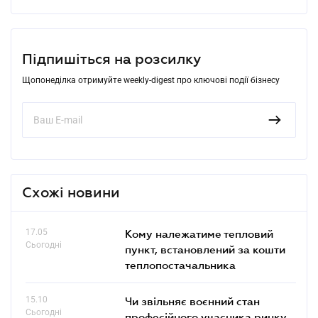
Підпишіться на розсилку
Щопонеділка отримуйте weekly-digest про ключові події бізнесу
Схожі новини
17.05
Кому належатиме тепловий
Сьогодні
пункт, встановлений за кошти
теплопостачальника
15.10
Чи звільняє воєнний стан
Сьогодні
професійного учасника ринку