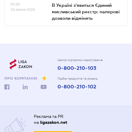
09.08
В Україні з'явиться Єдиний
24 липня 2026
мисливський реєстр: паперові
дозволи відмінять
Центр підтримки користувачів
0-800-210-103
ПРО КОМПАНІЮ
Підбір продуктів та рішень
0-800-210-102
Реклама та PR
на
ligazakon.net