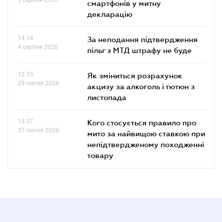
смартфонів у митну
декларацію
14.14
За неподання підтвердження
4 серпня 2026
пільг з МТД штрафу не буде
12.35
Як зміниться розрахунок
29 липня 2026
акцизу за алкоголь і тютюн з
листопада
14.07
Кого стосується правило про
27 липня 2026
мито за найвищою ставкою при
непідтвердженому походженні
товару