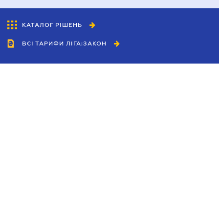
КАТАЛОГ РІШЕНЬ
ВСІ ТАРИФИ ЛІГА:ЗАКОН
Співробітництво
Агенти
Дилери
Політика конфіденційності
Умови використання сайту
Реклама
Блог
Новини компанії
Керівництва
Каталоги компаній