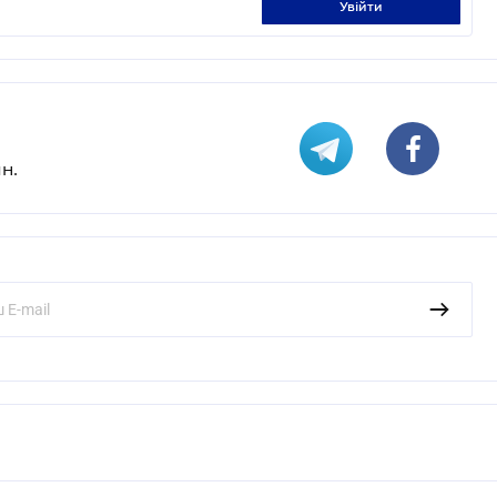
увійти
н.