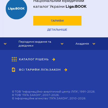
Національний юридичний
Liga:BOOK
каталог України
ТАРИФИ
ДЕТАЛЬНІШЕ
Періодичні видання та
Академія
довідники
ЮРИСТ&ЗАКОН
АКАДЕМІЯ ЛІГА:ЗАКОН
КАТАЛОГ РІШЕНЬ
БУХГАЛТЕР&ЗАКОН
ВСІ ТАРИФИ ЛІГА:ЗАКОН
ВІСНИК МСФЗ
ІНТЕРБУХ
ОСОБИСТИЙ ЕКСПЕРТ
©
ТОВ "інформаційно-аналітичний центр ЛІГА", 1991-2026.
©
ТОВ "ЛІГА ЗАКОН", 2007-2026.
©
Інформаційне агенство "ЛІГА:ЗАКОН", 2010-2026.