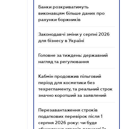
Банки розкриватимуть
виконавцям більше даних про
рахунки боржників
Законодавчі зміни у серпні 2026
для бізнесу в Україні
Головне за тиждень: державний
нагляд та регулювання
Кабмін продовжив пільговий
період для косметики без
техрегламенту, та реальний строк
значно коротший за заявлений
Перезавантаження строків
податкових перевірок після 1
серпня 2026 року: чи буде
обчислення строків давності "з