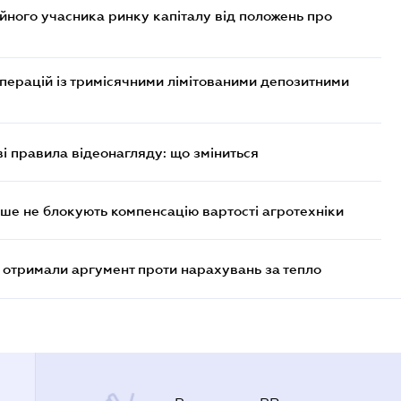
ійного учасника ринку капіталу від положень про
операцій із тримісячними лімітованими депозитними
ві правила відеонагляду: що зміниться
ше не блокують компенсацію вартості агротехніки
отримали аргумент проти нарахувань за тепло