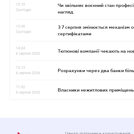
15.10
Чи звільняє воєнний стан профес
Сьогодні
нагляд
13.40
З 7 серпня змінюється механізм 
Сьогодні
сертифікатами
14.04
Тютюнові компанії чекають на но
6 серпня 2026
13.13
Розрахунки через два банки біль
6 серпня 2026
11.02
Власники нежитлових приміщень 
6 серпня 2026
Центр підтримки користувачів