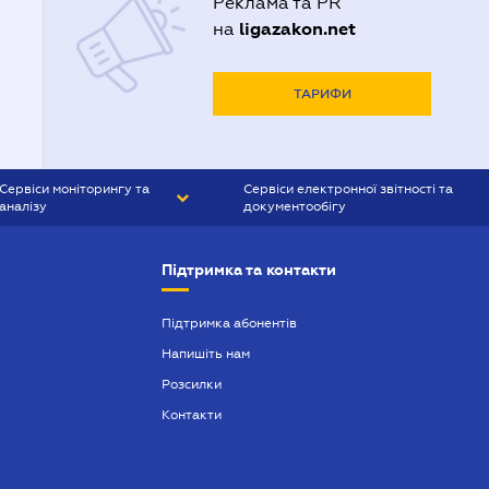
Реклама та PR
ligazakon.net
на
ТАРИФИ
Сервіси моніторингу та
Сервіси електронної звітності та
аналізу
документообігу
CONTR AGENT
Liga:REPORT
Підтримка та контакти
SMS-МАЯК
VERDICTUM
Підтримка абонентів
Напишіть нам
SEMANTRUM
Розсилки
SMS-МАЯК ІПОТЕКА
Контакти