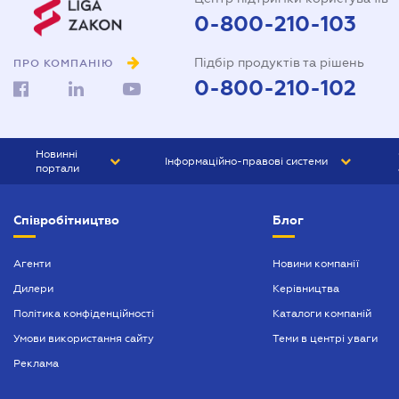
0-800-210-103
Підбір продуктів та рішень
ПРО КОМПАНІЮ
0-800-210-102
Новинні
Інформаційно-правові системи
портали
ЮРЛІГА
Право України
Співробітництво
Блог
БІЗНЕС
ГРАНД
БУХГАЛТЕР.ua
ПРАЙМ
Агенти
Новини компанії
Дилери
Керівництва
БУХГАЛТЕР ПРОФ
Політика конфіденційності
Каталоги компаній
ЮРИСТ ПРОФ
Умови використання сайту
Теми в центрі уваги
ЮРИСТ
Реклама
ПІДПРИЄМЕЦЬ