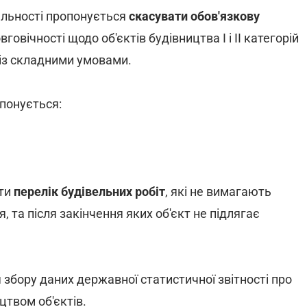
яльності пропонується
скасувати обов'язкову
вговічності щодо об'єктів будівництва I і II категорій
 із складними умовами.
понується:
ати
перелік будівельних робіт
, які не вимагають
 та після закінчення яких об'єкт не підлягає
 збору даних державної статистичної звітності про
цтвом об'єктів.